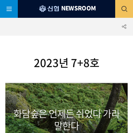
평
전
NEWSROOM
생
어
부
체
공
바
신
협
메
유
2023년 7+8호
뉴
하
열
기
기
화담숲은 언제든 쉬었다 가라
말한다