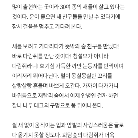
많이 출현하는 곳이라 30여 종의 새들이 살고 있다는
것이다. 운이 좋으면 새 친구들을 만날 수 있다기에
잠시 걸음을 멈추고 기다려 본다.
새를 보려고 기다리다가 뜻밖의 숲 친구를 만났다!
바로 다람쥐를 만난 것이다! 청설모가 아니라
다람쥐라니! 호기심 가득한 까만 눈동자를 반짝이며
이리저리 뛰어다닌다. 털이 몽실몽실한 꼬리를
살랑살랑 흔들며 바쁘게 오간다. 가까이 다가가니
바위틈으로 재빨리 숨어서 이제 안녕인 걸까 하던
찰나 나무 데크의 구멍으로 퐁 튀어나온다.
쉴 새 없이 움직이는 입과 앞발의 사랑스러움은 글로
다 옮기지 못할 정도다. 화담숲의 다람쥐가 더욱