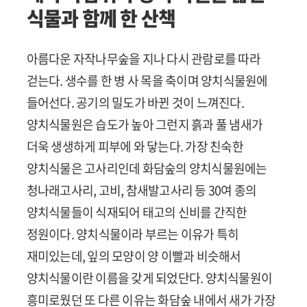
식물과 함께 한 산책
아름다운 자작나무숲을 지나 다시 관람로를 따라
걷는다. 생수를 한 병 사 목을 축이며 양치식물원에
들어선다. 공기의 밀도가 바뀐 것이 느껴진다.
양치식물원은 습도가 높아 그런지 흙과 풀 냄새가
더욱 생생하게 피부에 와 닿는다. 가장 친숙한
양치식물은 고사리인데 화담숲의 양치식물원에는
청나래고사리, 고비, 참새발고사리 등 30여 종의
양치식물들이 식재되어 태고의 신비를 간직한
정원이다. 양치식물이라 부르는 이유가 특히
재미있는데, 잎의 모양이 양 이빨과 비슷해서
양치식물이란 이름을 갖게 되었단다. 양치식물원이
흥미로웠던 또 다른 이유는 화담숲 내에서 새가 가장