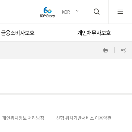
검
전
KOR
금융소비자보호
개인채무자보호
색
체
인
공
창
메
쇄
유
뉴
하
기
열
개인위치정보 처리방침
신협 위치기반서비스 이용약관
기