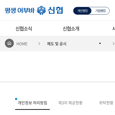
개인뱅킹
기업뱅킹
평생 어부바 신협
신협소식
신협소개
HOME
제도 및 공시
개인정보 처리방침
제3자 제공현황
위탁현황