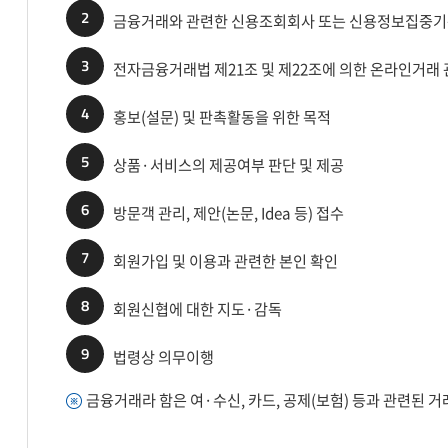
2
금융거래와 관련한 신용조회회사 또는 신용정보집중기관
3
전자금융거래법 제21조 및 제22조에 의한 온라인거래 
4
홍보(설문) 및 판촉활동을 위한 목적
5
상품·서비스의 제공여부 판단 및 제공
6
방문객 관리, 제안(논문, Idea 등) 접수
7
회원가입 및 이용과 관련한 본인 확인
8
회원신협에 대한 지도·감독
9
법령상 의무이행
금융거래라 함은 여·수신, 카드, 공제(보험) 등과 관련된 거