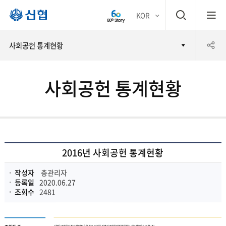
검
KOR
평생
색
공
사회공헌 통계현황
어부
창
유
바 신
사회공헌 통계현황
하
협
기
2016년 사회공헌 통계현황
작성자
총관리자
등록일
2020.06.27
조회수
2481