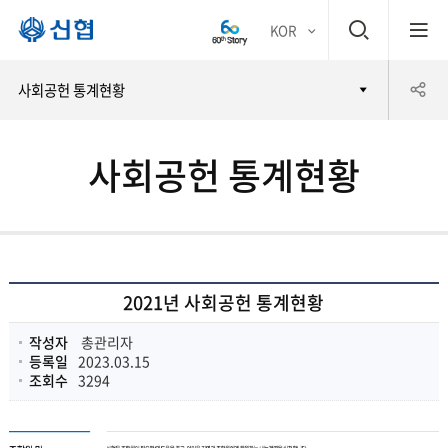
검
KOR
평생
색
공
사회공헌 통계현황
어부
창
유
바 신
사회공헌 통계현황
하
협
기
2021년 사회공헌 통계현황
작성자
총관리자
등록일
2023.03.15
조회수
3294