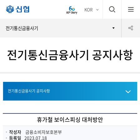
검
KOR
평생
색
공
전기통신금융사기
어부
창
유
바 신
전기통신금융사기 공지사항
하
협
기
전기통신금융사기 공지사항
전기통신금융사기 피해예방
휴가철 보이스피싱 대처방안
비대면 금융사고 책임분담제도
작성자
금융소비자보호본부
등록일
2023.07.18