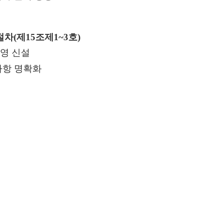
절차
(
제
15
조제
1~3
호
)
영 신설
사항 명확화