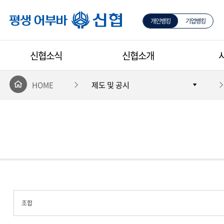
개인뱅킹
기업뱅킹
평생 어부바 신협
신협소식
신협소개
HOME
제도 및 공시
조합