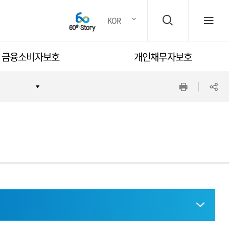
검
전
KOR
금융소비자보호
개인채무자보호
색
체
인
공
창
메
쇄
유
뉴
하
기
열
기