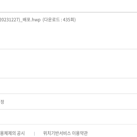
231227)_배포.hwp
(다운로드 : 435회)
제정
활용체제의 공시
위치기반서비스 이용약관