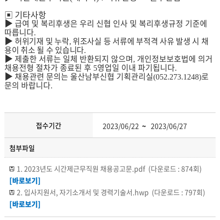
▣
기타사항
▶
급여 및 복리후생은 우리 신협 인사 및 복리후생규정 기준에
따릅니다
.
▶
허위기재 및 누락
위조사실 등 서류에 부적격 사유 발생 시 채
,
용이 취소 될 수 있습니다
.
▶
제출한 서류는 일체 반환되지 않으며
개인정보보호법에 의거
,
채용전형 절차가 종료된 후
영업일 이내 파기됩니다
5
.
▶
채용관련 문의는 울산남부신협 기획관리실
로
(052.273.1248)
문의 바랍니다
.
접수기간
2023/06/22
~
2023/06/27
첨부파일
1. 2023년도 시간제근무직원 채용공고문.pdf
(다운로드 : 874회)
[바로보기]
2. 입사지원서, 자기소개서 및 경력기술서.hwp
(다운로드 : 797회)
[바로보기]
3. 개인정보이용수집제공동의서(채용).pdf
(다운로드 : 811회)