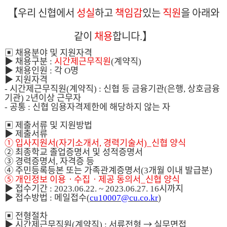
【
우리 신협에서
성실
하고
책임감
있는
직원
을 아래와
같이
채용
합니다
】
.
▣
채용분야 및 지원자격
▶
채용구분
시간제근무직원
계약직
:
(
)
▶
채용인원
각
명
:
O
▶
지원자격
시간제근무직원
계약직
신협 등 금융기관
은행
상호금융
-
(
) :
(
,
기관
년이상 근무자
) 2
공통
신협 임용자격제한에 해당하지 않는 자
-
:
▣
제출서류 및 지원방법
▶
제출서류
①
입사지원서
자기소개서
경력기술서
신협 양식
(
,
)_
②
최종학교 졸업증명서 및 성적증명서
③
경력증명서
자격증 등
,
④
주민등록등본 또는 가족관계증명서
개월 이내 발급분
(3
)
⑤
개인정보 이용
ㆍ
수집
ㆍ
제공 동의서
신협 양식
_
▶
접수기간
시까지
: 2023.06.22. ~ 2023.06.27. 16
▶
접수방법
메일접수
:
(
cu10007@cu.co.kr
)
▣
전형절차
▶
시간제근무직원
계약직
서류전형
→
실무면접
(
) :