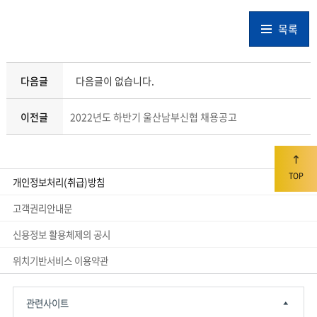
[바로보기]
2. 입사지원서, 자기소개서 및 경력기술서.hwp
(다운로드 : 656회)
목록
[바로보기]
1. 2023년도 시간제근무직원 채용공고문.pdf
(다운로드 : 865회)
[바로보기]
다음글
다음글이 없습니다.
이전글
2022년도 하반기 울산남부신협 채용공고
TOP
개인정보처리(취급)방침
고객권리안내문
신용정보 활용체제의 공시
위치기반서비스 이용약관
관련사이트