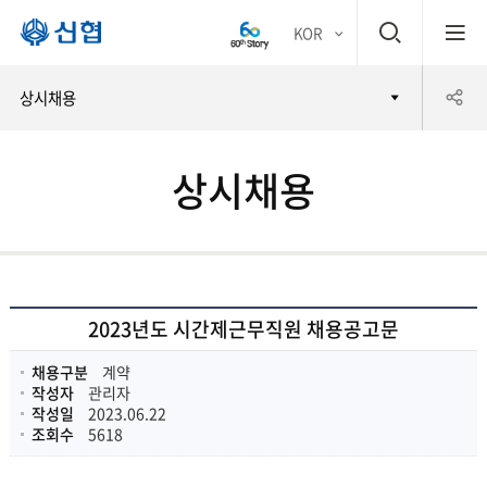
검
KOR
평생
색
공
상시채용
어부
창
유
바 신
상시채용
하
협
기
2023년도 시간제근무직원 채용공고문
채용구분
계약
작성자
관리자
작성일
2023.06.22
조회수
5618