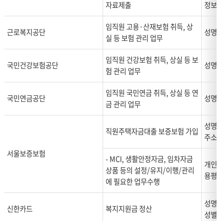
자료제출
정보,
임직원 고용·산재보험 취득, 상
근로복지공단
성명,
실 등 보험 관리 업무
임직원 건강보험 취득, 상실 등 보
국민건강보험공단
성명,
험 관리 업무
임직원 국민연금 취득, 상실 등 연
국민연금공단
성명,
금 관리 업무
성명,
직원주택자금대출 보증보험 가입
주소
서울보증보험
- MCI, 생활안정자금, 임차자금
개인식
상품 등의 설정/유지/이행/관리
용평가
에 필요한 업무수행
성명,
신한카드
복지지원금 정산
성별