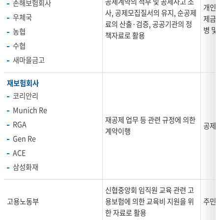
공제계약의 적부 및 공제사고 조
손해보험회사
표
개인식
사, 공제모집질서의 유지, 순공제
로
우체국
제금지
료의 산출·검증, 공공기관의 정
제
병 및
농협
책자료로 활용
공
수협
받
새마을금고
는
자
재보험회사
,
코리안리
제
공
Munich Re
목
재공제 업무 등 관련 규정에 의한
RGA
공제
적,
계약이행
Gen Re
제
공
ACE
항
삼성화재
목
항
신협중앙회 임직원 교육 관련 고
목,
고용노동부
용보험에 의한 교육비 지원을 위
주민등
보
한 자료로 활용