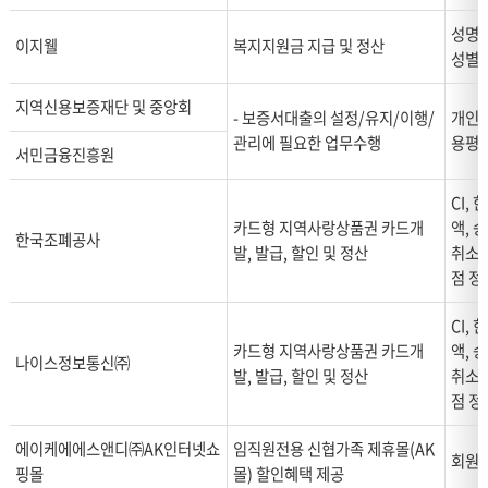
성명,
이지웰
복지지원금 지급 및 정산
성별
지역신용보증재단 및 중앙회
- 보증서대출의 설정/유지/이행/
개인식
관리에 필요한 업무수행
용평가
서민금융진흥원
CI,
카드형 지역사랑상품권 카드개
액, 
한국조폐공사
발, 발급, 할인 및 정산
취소금
점 정
CI,
카드형 지역사랑상품권 카드개
액, 
나이스정보통신㈜
발, 발급, 할인 및 정산
취소금
점 정
에이케에에스앤디㈜AK인터넷쇼
임직원전용 신협가족 제휴몰(AK
회원I
핑몰
몰) 할인혜택 제공