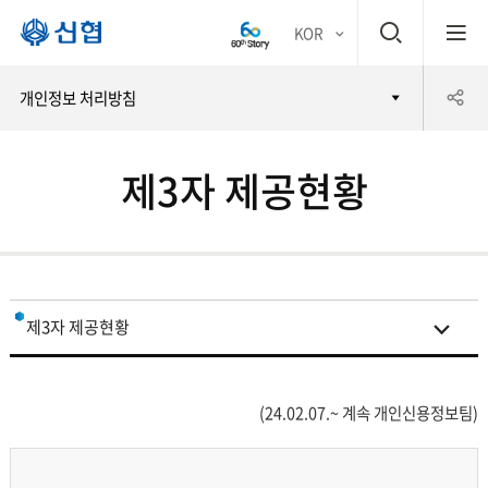
검
KOR
평생
색
공
개인정보 처리방침
어부
창
유
바 신
제3자 제공현황
하
협
기
제3자 제공현황
개인정보 처리방침
(24.02.07.~ 계속 개인신용정보팀)
위탁현황