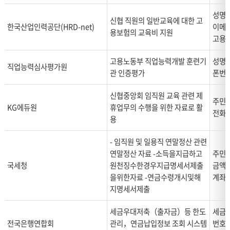
유
및
성명,
신협 직원의 일반교육에 대한 고
이
한국산업인력공단(HRD-net)
이메일
용보험의 교육비 지원
용
고용형
기
간
고용노동부 직업능력개발 훈련기
성명,
직업능력심사평가원
로
관 인증평가
폰번호
나
누
신협중앙회 임직원 교육 관련 제
주민등
어
KG에듀원
휴업무의 수행을 위한 자료로 활
전화번
설
용
명
- 임직원 및 일용직 연말정산 관련
합
연말정산 자료 -소득을지급하고
주민등
니
국세청
원천징수한경우지급명세서제출
금액,
다.
을위한자료 -연금수령개시및해
계좌
지명세서제출
세금우대저축（출자금）등 한도
세금우
전국은행연합회
관리，연금납입정보 조회 시스템
번호,