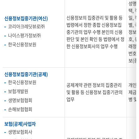
이
성명,
표
택, 직
는
신용정보의 집중관리 및 활용 등
일, 직
신용정보집중기관(여신)
개
법령에서 정한 종합 신용정보집
별, 국
코리아크레딧뷰로㈜
인
중기관의 업무 수행 본인의 신용
정보,
나이스평가정보㈜
정
판단 및 본인 확인 등 법령에서 정
호, 
보
한국신용정보원
한 신용정보회사의 업무 수행
래정보
의
번호)
제
보(종
3
자
신용정보집중기관(공제)
제
한국신용정보원
공제계약 관련 정보의 집중관리
개인식
공
보험개발원
및 활용 등 신용정보 집중기관의
제금지
현
업무
병 및
황
생명보험협회
을
손해보험협회
설
명
보험(공제)사업자
하
생명보험회사
는