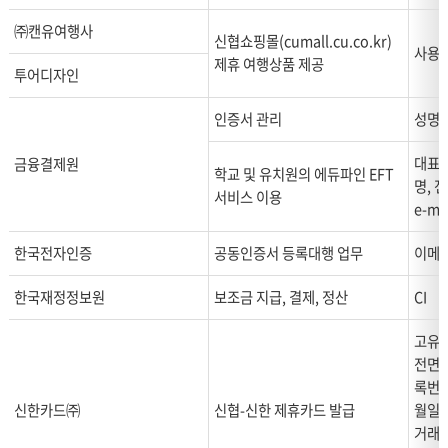
㈜캔유여행사
신협쇼핑몰(cumall.cu.co.kr)
사용자
제휴 여행상품 제공
투어디자인
인증서 관리
성명,
대표자
금융결제원
학교 및 유치원의 에듀파인 EFT
명, 
서비스 이용
e-ma
한국전자인증
공동인증서 등록대행 업무
이메
한국재정정보원
보조금 지급, 결제, 정산
CI
고유식
전면허
록번호
신한카드㈜
신협-신한 제휴카드 발급
월일,
거래