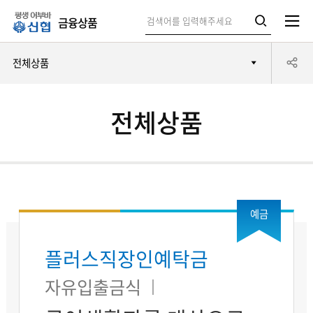
통
평
합
금융상품
검
검
색
생
검
공
어
전체상품
색
색
부
유
바
창
전체상품
신
하
협
기
예금
플러스직장인예탁금
자유입출금식