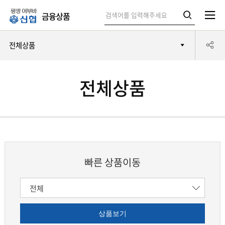
통
평
합
금융상품
검
검
색
생
검
공
어
전체상품
색
색
부
유
바
창
전체상품
신
하
협
기
빠른 상품이동
상품보기