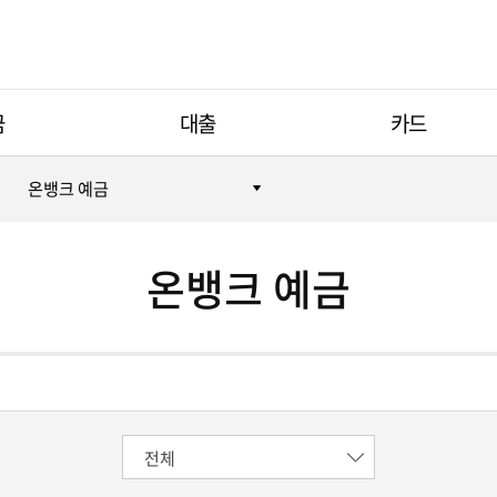
금
대출
카드
온뱅크 예금
온뱅크 예금