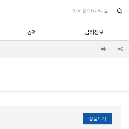
통
합
검
검
색
검
공제
금리정보
색
색
인
공
쇄
유
창
하
기
상품보기