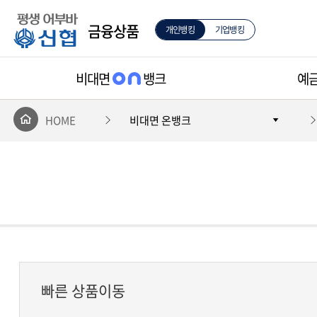
평
금융상품
개인뱅킹
기업뱅킹
생
비대면
뱅크
예
어
HOME
비대면 온뱅크
부
바
신
협
빠른 상품이동