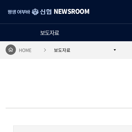
평
NEWSROOM
생
어
부
보도자료
바
신
협
HOME
보도자료