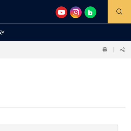
검
RY
색
인
공
창
쇄
유
하
기