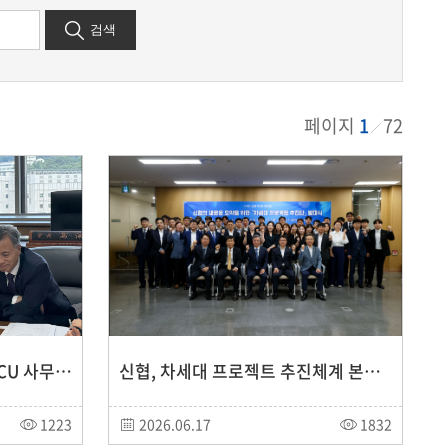
검색
페이지
1
72
고영철 신협중앙회장, WOCCU 사무총장과 면담… 국제 신협운동 내 한국 신협 역할 확대 논의
신협, 차세대 프로젝트 추진체계 본격 가동 “디지털 금융 경쟁력 강화 나선다”
1223
2026.06.17
1832