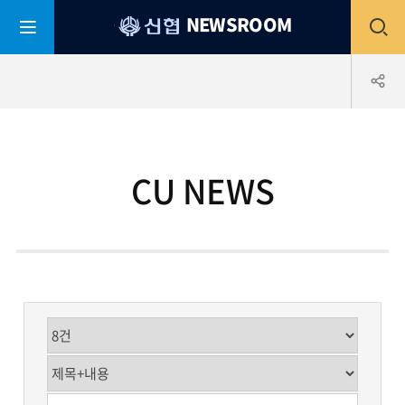
평
전
NEWSROOM
생
어
부
체
공
바
신
협
메
유
CU NEWS
뉴
하
열
기
기