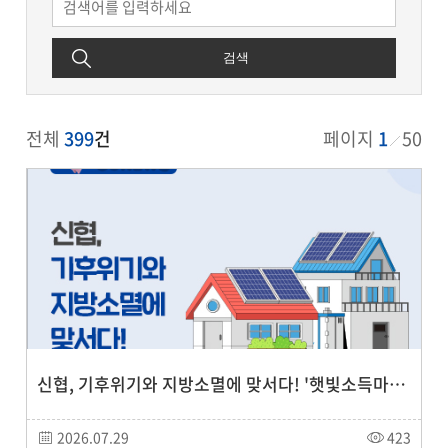
검색
전체
399
건
페이지
1
50
신협, 기후위기와 지방소멸에 맞서다! '햇빛소득마을' 금융지원사업 본격 추진
2026.07.29
423