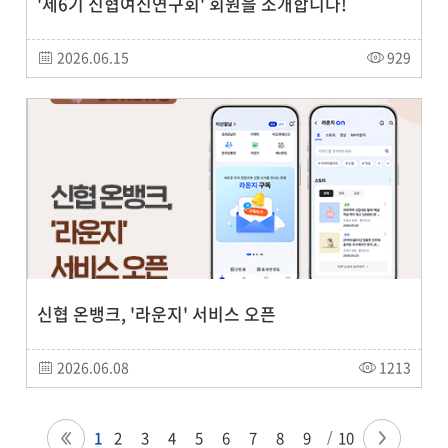
'제6기 신협여신연구회' 회원을 소개합니다!
2026.06.15
929
신협 온뱅크, '라운지' 서비스 오픈
2026.06.08
1213
1
2
3
4
5
6
7
8
9
10