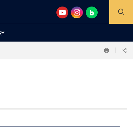
검
RY
색
인
공
창
쇄
유
하
기