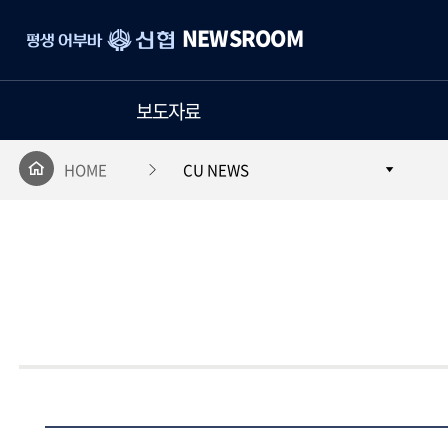
평
NEWSROOM
생
어
부
보도자료
바
신
협
HOME
CU NEWS