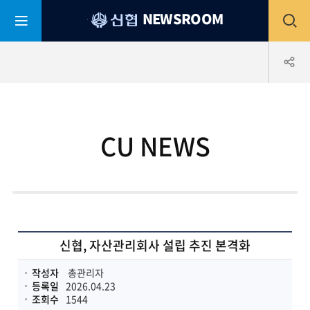
평
전
NEWSROOM
생
어
부
체
공
바
신
협
메
유
CU NEWS
뉴
하
열
기
기
신협, 자산관리회사 설립 추진 본격화
작성자
총관리자
등록일
2026.04.23
조회수
1544