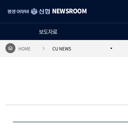
평
NEWSROOM
생
어
부
보도자료
바
신
협
HOME
CU NEWS