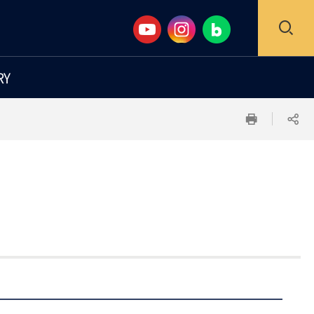
검
RY
색
인
공
창
쇄
유
하
기