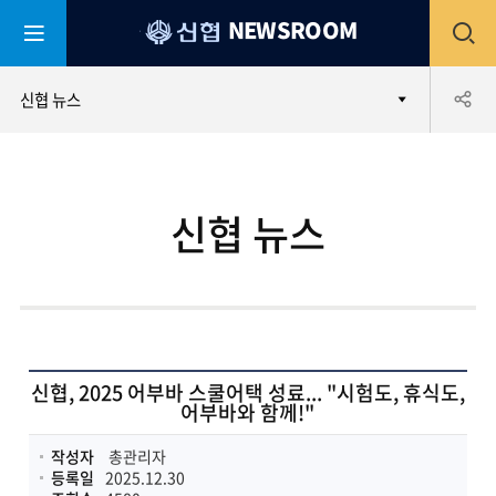
평
전
NEWSROOM
생
어
부
체
공
신협 뉴스
바
신
협
메
유
신협 뉴스
뉴
하
열
기
기
신협, 2025 어부바 스쿨어택 성료... "시험도, 휴식도,
어부바와 함께!"
작성자
총관리자
등록일
2025.12.30