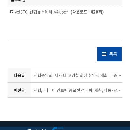
vol676_신협뉴스레터(A4).pdf
(다운로드 : 420회)
목록
다음글
신협중앙회, 제34대 고영철 회장 취임식 개최..."중앙회는 회원조합을 위해 존재"
이전글
신협, '어부바 멘토링 공모전 전시회' 개최, 아동·청소년 경제교육 10년의 성과 조명