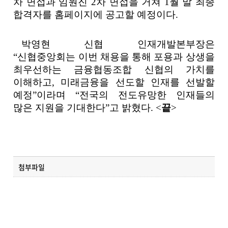
차 면접과 임원진
2
차 면접을 거쳐
1
월 말 최종
합격자를 홈페이지에 공고할 예정이다
.
박영현 신협 인재개발본부장은
“
신협중앙회는 이번 채용을 통해 포용과 상생을
최우선하는 금융협동조합 신협의 가치를
이해하고
,
미래금융을 선도할 인재를 선발할
예정
”
이라며
“
전국의 전도유망한 인재들의
많은 지원을 기대한다
”
고 밝혔다
. <
끝
>
첨부파일