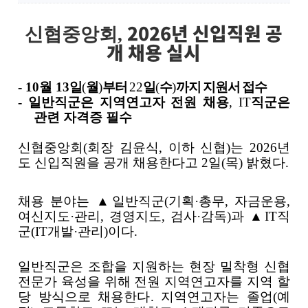
2026년 신입직원 공
신협중앙회,
개 채용 실시
- 10
월
13
일
(
월
)
부터
22
일
(
수
)
까지 지원서 접수
- 일반직군은 지역연고자 전원 채용
, IT
직군은
관련 자격증 필수
신협중앙회
(
회장 김윤식
,
이하 신협
)
는
2026
년
도 신입직원을 공개 채용한다고
2
일
(
목
)
밝혔다
.
채용 분야는
▲
일반직군
(
기획
·
총무
,
자금운용
,
여신지도
·
관리
,
경영지도
,
검사
·
감독
)
과
▲IT
직
군
(IT
개발
·
관리
)
이다
.
일반직군은 조합을 지원하는 현장 밀착형 신협
전문가 육성을 위해 전원 지역연고자를 지역 할
당 방식으로 채용한다
.
지역연고자는 졸업
(
예