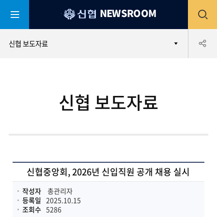
평
전
NEWSROOM
생
어
부
체
공
신협 보도자료
바
신
협
메
유
신협 보도자료
뉴
하
열
기
기
신협중앙회, 2026년 신입직원 공개 채용 실시
작성자
총관리자
등록일
2025.10.15
조회수
5286