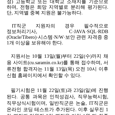
정
)
고등학교 또는 대학교 소재지를 기준으로
하며
,
전형은 희망 지역별로 분리해 평가된다
.
단
,
지역별 중복 지원은 불가능하다
.
IT
직군 지원자의 경우 필수적으로
정보처리기사
, C·JAVA·SQL·RDB
(Oracle/Tibero)·
시스템
·N/W·
보안 관련 자격증 중
1
개 이상을 보유해야 한다
.
지원서는
10
월
13
일
(
월
)
부터
22
일
(
수
)
까지 채
용 사이트
(cu.saramin.co.kr)
를 통해 접수하며
,
서
류전형 합격자는
11
월
13
일
(
목
)
오전
10
시 이후
신협 홈페이지에서 확인할 수 있다
.
필기시험은
11
월
22
일
(
토
)
과
23
일
(
일
)
에 진행
된다
.
공통 과목은 인적성검사
,
직무능력시험
,
직무상식시험이며
,
일반직군은 논술
, IT
직군은
온라인 코딩 테스트가 추가된다
.
이후 실무진
1