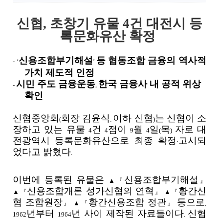
신협, 초창기 유물 4건 대전시 등
록문화유산 확정
신용조합부기해설
등 협동조합 금융의 역사적
- ‘
’
가치 제도적 인정
시민 주도 금융운동
한국 금융사 내 공적 위상
-
,
확인
신협중앙회
회장 김윤식
이하 신협
는 신협이 소
(
,
)
장하고 있는 유물
건
점이
월
일
목
자로 대
4
4
9
4
(
)
전광역시 등록문화유산으로 최종 확정
고시되
·
었다고 밝혔다
.
이번에 등록된 유물은
신용조합부기해설
▲『
』
신용조합개론 성가신협의 연혁
황간신
▲『
』 ▲『
협 조합원장
황간신용조합 정관
등으로
』 ▲『
』
,
년부터
년 사이 제작된 자료들이다
신협
1962
1964
.