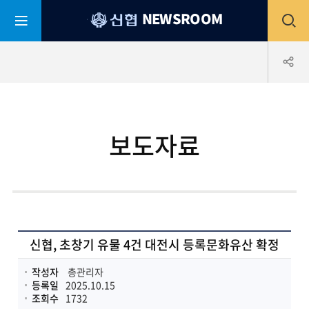
평
전
NEWSROOM
생
어
부
체
공
바
신
협
메
유
보도자료
뉴
하
열
기
기
신협, 초창기 유물 4건 대전시 등록문화유산 확정
작성자
총관리자
등록일
2025.10.15
조회수
1732