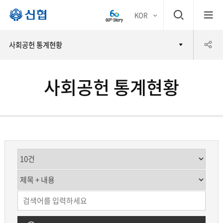
검
KOR
평생
색
공
사회공헌 통계현황
어부
창
유
바 신
사회공헌 통계현황
하
협
기