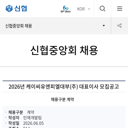
검
KOR
평생
색
공
신협중앙회 채용
어부
창
유
바 신
신협중앙회 채용
하
협
기
2026년 케이씨유엔피엘대부(주) 대표이사 모집공고
채용구분 계약
채용구분
계약
작성자
인재개발팀
작성일
2026.06.05