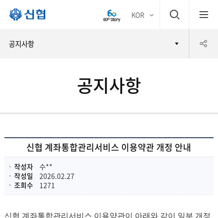
검
KOR
평생
색
공
공지사항
어부
창
유
바 신
공지사항
하
협
기
신협 계좌통합관리서비스 이용약관 개정 안내
작성자
수**
작성일
2026.02.27
조회수
1271
신협 계좌통합관리서비스 이용약관이 아래와 같이 일부 개정