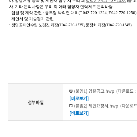
바. 입찰서류 등록 및 제안서 접수 시 우리 회
점심시간(11:40 ~ 13:00)
을 
사. 기타 문의사항은 우리 회 아래 담당자 연락처로 문의바람.
-
입찰 및 계약 관련 : 총무팀 박의연 대리(T.042-720-1224, F.042-720-1250)
-
제안서 및 기술평가 관련
:
생명공제인수팀 노경진 과장(T.042-720-1535), 문정희 과장(T.042-720-1545)
(붙임1) 입찰공고.hwp
(다운로드 : 
[바로보기]
첨부파일
(붙임2) 제안요청서.hwp
(다운로드 
[바로보기]