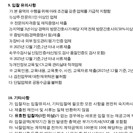
9.
입찰 유의사항
가. 본 용역의 수행을 위해 아래 조건을 갖춘 업체를 가급적 지향함
1)
상주 전문의 1인 이상인 업체
※ 전문의자격증 및 재직증명서 제출
2)
지역별 3년 이상 경력의 방문간호사가 해당 지역 전체 방문간호사의 50% 이
※ 증빙자료(경력증명서 등) 제출
3)
장비 내·외부 정도관리 평가 인증 업체
※ 2025년 12월 기준, 2년 이내 서류 제출
4)
우수검사실 신임인증서(신빙도 검사 품질인증도 검사 포함)
※ 2025년 12월 기준, 2년 이내 서류 제출
5)
개인정보교육 및 CS 교육 관리실태 적격업체
※
교육인원, 교육내용, 교육횟수, 사진, 교육자료 제출(2025년 12월 기준, 2
나. 검진업무에 대한 재위탁은 불허함
다. 단일업체로 공동수급을 불허함
10.
기타사항
가. 입찰자는 입찰유의서, 기타입찰에 필요한 모든 사항을 완전히 숙지하시
나. 제출된 제안서 및 서류는 일체 반환하지 않음
다.
유효한 입찰자(3인 이상)
가 없는 경우에는 새로운 입찰 또는 재공고에 
라. 입찰금액(계약기간 동안 발생한 총액)은 부가가치세(VAT)를 포함함
마. 낙찰업체는 계약체결 전까지 계약금액의 100분의 10에 해당하는 금