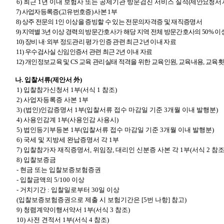
6)
최근 1년 이내 보험사 또는 공제기관 방문검진 서비스 실적
(
제안요청서 
7)
사업자등록증(고유번호증) 사본 1부
8)
상주 전문의 1인 이상을 증빙할 수 있는 전문의자격증 및 재직증명서
9)
지역별 3년 이상 경력의 방문간호사가 해당 지역 전체 방문간호사의 50% 이
10)
장비 내·외부 정도관리 평가 인증 관련 최근 2년 이내 자료
11)
우수검사실 신임인증서 관련 최근 2년 이내 자료
12)
개인정보교육 및 CS 교육 관리실태 적격을 위한 교육인원, 교육내용, 교육횟수
나.
입찰서류(제안서 外)
1)
입찰참가신청서 1부(서식 1 참조)
2)
사업자등록증 사본 1부
3) (
법인)인감증명서 1부(입찰서류 접수 마감일 기준 3개월 이내 발행분)
4)
사용인감계 1부(사용인감 사용시)
5)
법인등기부등본 1부(입찰서류 접수 마감일 기준 3개월 이내 발행분)
6)
국세 및 지방세 완납증명서 각 1부
7)
입찰참가자 재직증명서, 위임장, 대리인 신분증 사본 각 1부(서식 2 참조
8)
입찰보증금
-
현금 또는 입찰보증보험증권
-
입찰금액의 5/100 이상
-
거치기간 : 입찰일로부터 30일 이상
(입찰보증보험증권으로 제출 시 보험기간은 [5번 나항] 참고)
9)
청렴계약이행서약서 1부(서식 3 참조)
10)
사전 견적서 1부(서식 4 참조)