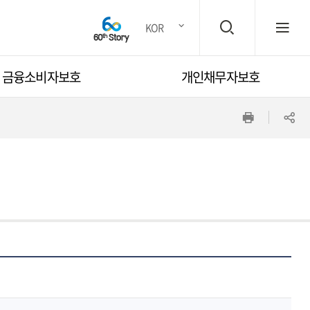
검
전
KOR
금융소비자보호
개인채무자보호
색
체
인
공
창
메
쇄
유
뉴
하
기
열
기