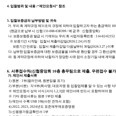
4.
입찰범위 및 내용 :“제안요청서” 참조
5. 입찰보증금의 납부방법 및 귀속
가.
우리 회 계약규정 제31조의 규정에 의하여 입찰하고자 하는 총금액의 1
(
현금으로 납부 시
신협 131-006-638399 / 예 금 주 : 신협중앙회)
나. 보증보험증권 발급 시 기재되는 우리 회 사업자등록번호 : 114-82-02152
※ 보증기간 시작일 : 입찰서 제출마감일(2026.2.24.) 이전
보증기간 만료일 : 입찰서 제출마감일 다음날부터 30일(2026.3.27.) 이후
다. 납부한 입찰보증금에 대한 보증금율을 100%로 환산할 경우 그 환산금
라. 동 계약규정에 의하여 낙찰자가 정당한 사유 없이 소정기일 내에 계약
6. 서류접수처(신협중앙회 10층 총무팀으로 제출, 우편접수 불가
가. 제안서 제출서류
1)
원본 : 1부(컬러인쇄, 원본임을 표기)
2)
부본(사본) : 각 6부(회사명, 대표자명 등 입찰업체를 알 수 있는 사항 삭
※ 제안요청서 상의 서식 [서식 1,2,3]은 제안서에 반드시 포함하여야 함
※ 기타 증빙서류는 원본 1부만 제출
3)
제안서 수록 USB 1매(사전 견적서 포함)
4) 2022, 2023, 2024
년도 표준재무제표증명원
5)
신용평가등급확인서 1부