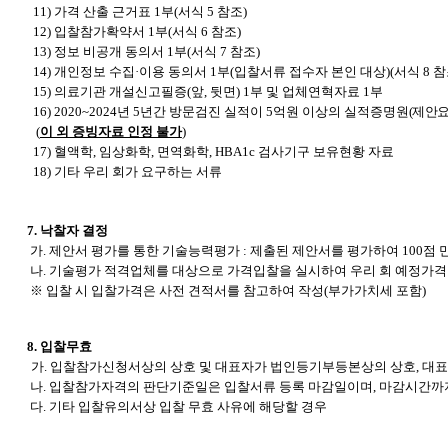
11)
가격 산출 근거표 1부(서식 5 참조)
12)
입찰참가확약서 1부(서식 6 참조)
13)
정보 비공개 동의서 1부(서식 7 참조)
14)
개인정보 수집·이용 동의서 1부(입찰서류 접수자 본인 대상)(서식 8 참
15)
의료기관 개설신고필증(앞, 뒷면) 1부 및 업체연혁자료 1부
16) 2020~2024
년 5년간 방문검진 실적이 5억원 이상의 실적증명원
(
제안요
(
이 외 증빙자료 인정 불가
)
17)
혈액학, 임상화학, 면역화학, HBA1c 검사기구 보유현황 자료
18)
기타 우리 회가 요구하는 서류
7.
낙찰자 결정
가. 제안서 평가를 통한 기술능력평가 : 제출된 제안서를 평가하여 100점 
나. 기술평가 적격업체를 대상으로 가격입찰을 실시하여 우리 회 예정가격
※ 입찰 시 입찰가격은 사전 견적서를 참고하여 작성(부가가치세 포함)
8.
입찰무효
가. 입찰참가신청서상의 상호 및 대표자가 법인등기부등본상의 상호, 대
나. 입찰참가자격의 판단기준일은 입찰서류 등록 마감일이며, 마감시간까
다. 기타 입찰유의서상 입찰 무효 사유에 해당할 경우