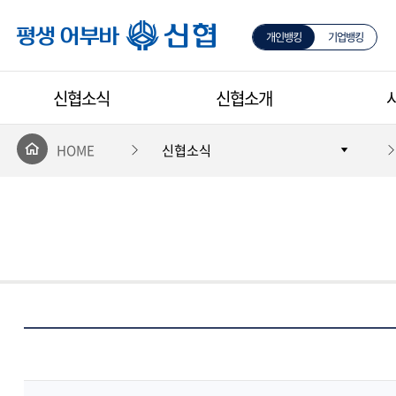
개인뱅킹
기업뱅킹
평생 어부바 신협
신협소식
신협소개
HOME
신협소식