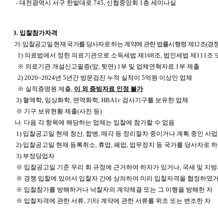
-
대전광역시 서구 한밭대로 745, 신협중앙회 1층 세미나실
3.
입찰참가자격
가. 입찰공고일 현재 국가를 당사자로 하는 계약에 관한 법률시행령 제12조(
1)
의료법에서 정한 의료기관으로 소득세법 제168조, 법인세법 제111
※ 의료기관 개설신고필증(앞, 뒷면) 1부 및 업체연혁자료 1부 제출
2) 2020~2024
년 5년간 방문검진 누적 실적이 5억원 이상인 업체
※ 실적증명원 제출,
이
외 증빙자료 인정 불가
3)
혈액학, 임상화학, 면역화학, HBA1c 검사기구를 보유한 업체
※ 기구 보유현황 제출(사진 등)
나. 다음 각 항목에 해당하는 업체는 입찰에 참가할 수 없음
1)
입찰공고일 현재 청산, 합병, 매각 등 정리절차 중이거나 계획 중인 사업자
2)
입찰공고일 현재 등록취소, 휴업, 폐업, 업무정지 등 국가를 당사자로
3)
부정당업자
※ 입찰공고일 기준 우리 회 규정에 근거하여 하자가 있거나, 국세 및 지
※ 경쟁 입찰에 있어서 입찰자 간에 상의하여 미리 입찰자격을 협정하였거
※ 입찰참가를 방해하거나 낙찰자의 계약체결 또는 그 이행을 방해한 자
※ 입찰자격에 관한 서류, 기타 계약에 관한 서류를 위조 또는 변조한 자