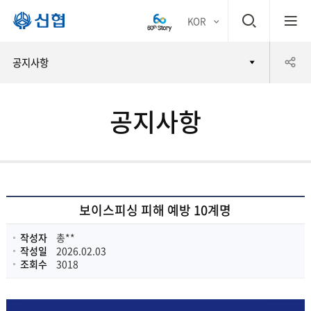
검
KOR
평생
색
공
공지사항
어부
창
유
바 신
공지사항
하
협
기
보이스피싱 피해 예방 10계명
작성자
총**
작성일
2026.02.03
조회수
3018