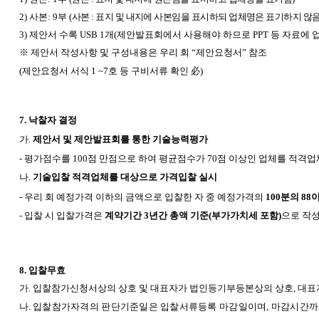
2)
사본: 9부 (
사본 : 표지 및 내지에 사본임을 표시하되 업체명은 표기하지 않음
3)
제안서 수록 USB 1개(제안발표회에서 사용해야 하므로 PPT 등 자료에 
※ 제안서 작성사항 및 구성내용은 우리 회 “제안요청서” 참조
(
제안요청서 서식 1 ~7호 등 구비서류 확인 必)
7.
낙찰자 결정
가.
제안서 및 제안발표회를 통한 기술능력평가
-
평가점수를 100점 만점으로 하여 평균점수가 70점 이상인 업체를 적격
나.
기술입찰 적격업체를 대상으로 가격입찰 실시
-
우리 회 예정가격 이하의 금액으로 입찰한 자 중 예정가격의
100분의 88
-
입찰 시 입찰가격은
계약기간 3년간 총액 기준(부가가치세 포함)
으로 작
8.
입찰무효
가. 입찰참가신청서상의 상호 및 대표자가 법인등기부등본상의 상호, 대
나.
입찰참가자격의 판단기준일은 입찰서류등록 마감일이며, 마감시간까