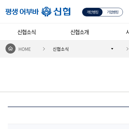
개인뱅킹
기업뱅킹
평생 어부바 신협
신협소식
신협소개
HOME
신협소식