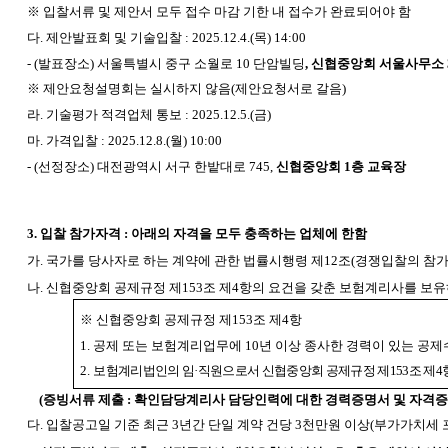
※ 입찰서류 및 제안서 모두 접수 마감 기한 내 접수가 완료되어야 함
다. 제안발표회 및 기술입찰 : 2025.12.4.(목) 14:00
- (
발표장소) 서울특별시 중구 소월로 10 단암빌딩
, 신협중앙회 서울사무소 
※ 제안요청설명회는 실시하지 않음(제안요청서로 갈음)
라. 기술평가 적격업체 통보 : 2025.12.5.(금)
마. 가격입찰 : 2025.12.8.(월) 10:00
- (
선정장소) 대전광역시 서구 한밭대로 745,
신협중앙회 1층 교육장
3.
입찰 참가자격 : 아래의 자격을 모두 충족하는 업체에 한함
가. 국가를 당사자로 하는 계약에 관한 법률시행령 제12조(경쟁입찰의 참
나
.
신협중앙회 공제규정 제153조 제4항의 요건을 갖춘 보험계리사를 보
※ 신협중앙회 공제규정 제153조 제4항
1.
공제 또는 보험계리업무에 10년 이상 종사한 경력이 있는 
2.
보험계리법인의 임·직원으로서 신협중앙회 공제규정 제153조 제4항
(
증빙서류 제출 : 확인담당계리사 담당인력에 대한 경력증명서 및 자격증
다. 입찰공고일 기준 최근 3년간 단일 계약 건당 3천만원 이상(부가가치세 