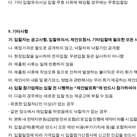
다. 기타 입찰유의서상 입찰 무효 사유에 해당할 경우에는 무효입찰임
9.
기타사항
가. 입찰자는 공고사항, 입찰유의서, 제안요청서, 기타입찰에 필요한 모든 
나. 예정가격은 별도로 공개하지 않고, 낙찰자와 낙찰가만 공개함
다. 현장입찰을 실시하며 전자입찰, 우편입찰 등은 실시하지 아니함
라. 제출된 서류는 일체 반환하지 않음
마. 제출된 서류에 작성오류 등으로 인하여 발생하는 불이익은 우리 회가 
바.
제안서의 내용 및 평가요소, 방법과 관련해서는 우리 회가 제공하는 제
사. 입찰 참가업체는 입찰 전 시행하는 “제안발표회”에 반드시 참가하여야
아. 다음의 경우에는 새로운 입찰 또는 재공고에 부칠 수 있음
-
유효한 입찰자(2인 이상)가 없는 경우
-
같은 장소에서 재입찰을 하였음에도 낙찰자가 없는 경우
자.
본회 내 천재지변 등(감염병 전파 포함)으로 입찰 진행에 제약이 따를 시 입찰
차. 입찰금액(총액)은 반드시 모든 제반 비용(부가가치세 등)을 포함하여야
카. 입찰일정에 따라 가격입찰 시 입찰참가신청서에 신고한 인감을 반드시