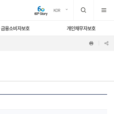
검
전
KOR
금융소비자보호
개인채무자보호
색
체
인
공
창
메
쇄
유
뉴
하
기
열
기