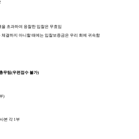
2
금액을 초과하여 응찰한 입찰은
무효임
을 체결하지 아니할 때에는
입찰보증금은 우리 회에 귀속함
층 총무팀(우편접수 불가)
부)
사본 각 1부