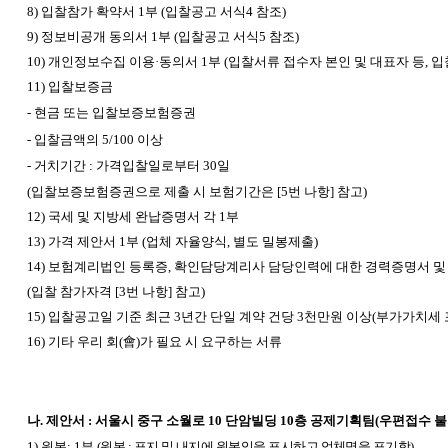
8)
입찰참가 확약서 1부 (입찰공고 서식4 참조)
9)
정보비공개 동의서 1부 (입찰공고 서식5 참조)
10)
개인정보수집 이용·동의서 1부 (입찰서류 접수자 본인 및 대표자 등, 입
11)
입찰보증금
-
현금 또는 입찰보증보험증권
-
입찰금액의 5/100 이상
-
거치기간 : 가격입찰일로부터 30일
(
입찰보증보험증권으로 제출 시 보험기간은 [5번 나항] 참고)
12)
국세 및 지방세 완납증명서 각 1부
13)
가격 제안서 1부 (업체 자율양식, 별도 밀봉제출)
14)
보험계리법인 등록증, 확인담당계리사 담당인력에 대한 경력증명서 및
(
입찰 참가자격 [3번 나항] 참고)
15)
입찰공고일 기준 최근 3년간 단일 계약 건당 3천만원 이상(부가가치세 포
16)
기타 우리 회(會)가 필요 시 요구하는 서류
나. 제안서 : 서울시 중구 소월로 10 단암빌딩 10층 공제기획팀(우편접수 불
1)
원본: 1부
(
원본 : 표지 및 내지에 원본임을 표시하고 업체명을 표기함)