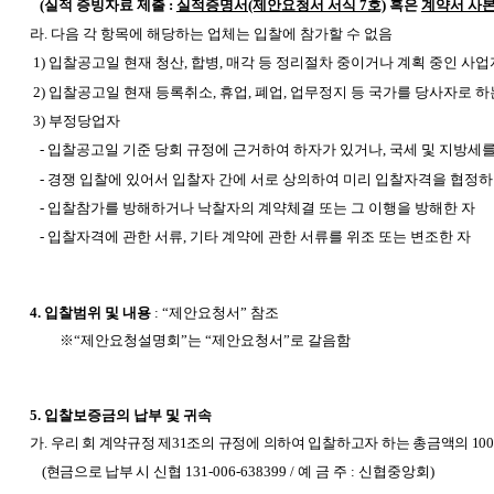
(
실적 증빙자료 제출 :
실적증명서(제안요청서 서식 7호)
혹은
계약서 사본
라.
다음 각 항목에 해당하는 업체는 입찰에 참가할 수 없음
1)
입찰공고일 현재 청산, 합병, 매각 등 정리절차 중이거나 계획 중인 사업자
2)
입찰공고일 현재 등록취소, 휴업, 폐업, 업무정지 등 국가를 당사자로 
3)
부정당업자
-
입찰공고일 기준 당회 규정에 근거하여 하자가 있거나, 국세 및 지방세
-
경쟁 입찰에 있어서 입찰자 간에 서로 상의하여 미리 입찰자격을 협정
-
입찰참가를 방해하거나 낙찰자의 계약체결 또는 그 이행을 방해한 자
-
입찰자격에 관한 서류, 기타 계약에 관한 서류를 위조 또는 변조한 자
4.
입찰범위 및 내용
:
“제안요청서” 참조
※“제안요청설명회”는 “제안요청서”로 갈음함
5.
입찰보증금의 납부 및 귀속
가.
우리 회 계약규정 제31조의 규정에 의하여 입찰하고자 하는 총금액의 1
(현금으로 납부 시
신협 131-006-638399 / 예 금 주 : 신협중앙회)