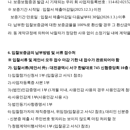
나. 보증보험증권 발급 시 기재되는 우리 회 사업자등록번호 : 114-82-0215
※ 보증기간 시작일 : 입찰서 제출마감일(2025.12.3.) 이전
보증기간 만료일 : 입찰서 제출마감일 다음날부터 30일(2026.1.3.) 이후
다. 납부한 입찰보증금에 대한 보증금율을 100%로 환산할 경우 그 환산
라. 동 계약규정에 의하여 낙찰자가 정당한 사유 없이 소정기일 내에 계약
6.
입찰보증금의 납부방법 및 서류 접수처
※ 입찰서류 및 제안서 모두 접수 마감 기한 내 접수가 완료되어야 함
가. 입찰서류(제안서 外) : 대전광역시 서구 한밭대로 745 신협중앙회 10
1)
입찰참가신청서 1부 (입찰공고 서식1 참조)
2)
사업자등록증 사본 1부
3) (
법인)인감증명서 1부 (1개월 이내, 사용인감 사용의 경우 사용인감계 첨
4)
사용인감계 1부(사용인감 사용 시)
5)
법인등기사항증명서 1부
6)
입찰참가자의 재직증명서, 위임장(입찰공고 서식2 참조), 대리인 신분증 
-
신분증 제출 시 주민번호 뒷자리는 보이지 않도록 마킹 처리할 것
7)
청렴계약이행서약서 1부 (입찰공고 서식3 참조)