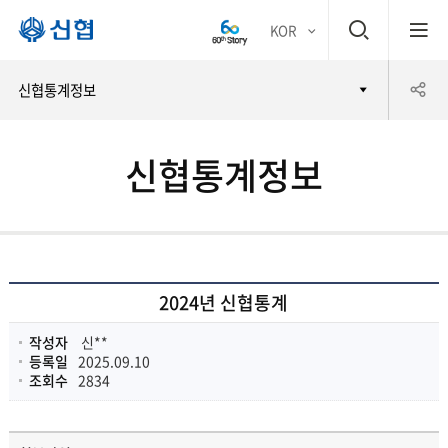
검
KOR
평생
색
공
신협통계정보
어부
창
유
바 신
신협통계정보
하
협
기
2024년 신협통계
작성자
신**
등록일
2025.09.10
조회수
2834