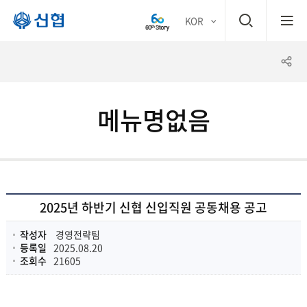
검
KOR
평생
색
공
어부
창
유
바 신
메뉴명없음
하
협
기
2025년 하반기 신협 신입직원 공동채용 공고
작성자
경영전략팀
등록일
2025.08.20
조회수
21605