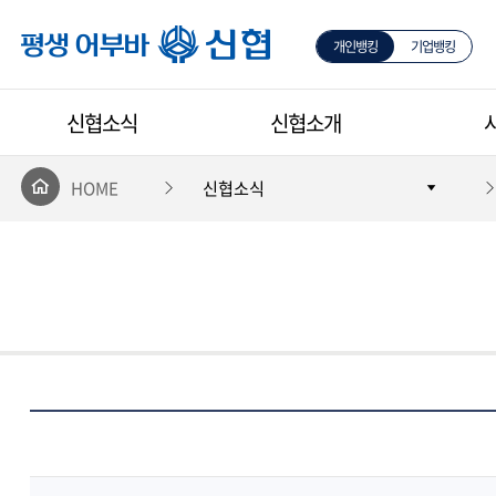
개인뱅킹
기업뱅킹
평생 어부바 신협
신협소식
신협소개
HOME
신협소식