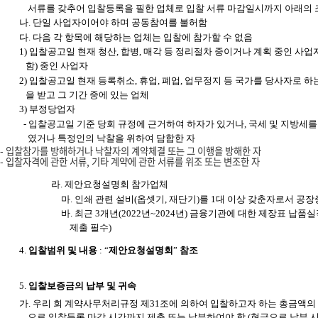
서류를 갖추어 입찰등록을 필한 업체로 입찰 서류 마감일시까지 아래의 
나. 단일 사업자이어야 하며 공동참여를 불허함
다. 다음 각 항목에 해당하는 업체는 입찰에 참가할 수 없음
1) 입찰공고일 현재 청산, 합병, 매각 등 정리절차 중이거나 계획 중인 사업
함) 중인 사업자
2) 입찰공고일 현재 등록취소, 휴업, 폐업, 업무정지 등 국가를 당사자로
을 받고 그 기간 중에 있는 업체
3) 부정당업자
- 입찰공고일 기준 당회 규정에 근거하여 하자가 있거나, 국세 및 지방세를
였거나 특정인의 낙찰을 위하여 담합한 자
- 입찰참가를 방해하거나 낙찰자의 계약체결 또는 그 이행을 방해한 자
- 입찰자격에 관한 서류, 기타 계약에 관한 서류를 위조 또는 변조한 자
라. 제안요청설명회 참가업체
마. 인쇄 관련 설비(옵셋기, 재단기)를 1대 이상 갖춘자로서 공장
바. 최근 3개년(2022년~2024년) 금융기관에 대한 제장표 납
제출 필수)
4.
입찰범위 및 내용
: “
제안요청설명회
”
참조
5.
입찰보증금의 납부 및 귀속
가. 우리 회 계약사무처리규정 제31조에 의하여 입찰하고자 하는 총금액의 
으로 입찰등록 마감 시간까지 제출 또는 납부하여야 함 (현금으로 납부 시 계좌번호