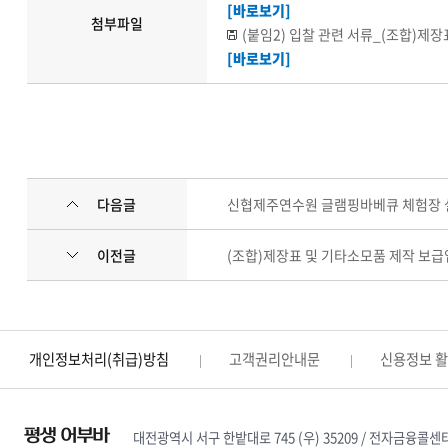
[바로보기]
첨부파일
(붙임2) 입찰 관련 서류_(조합)제
[바로보기]
(붙임2) 입찰 관련 서류_(조합)제
[바로보기]
(붙임1) 입찰공고_(조합)제장표 및
[바로보기]
다음글
신협제주연수원 글램핑바베큐 체험장 
이전글
(조합)제장표 및 기타소모품 제작 보급
개인정보처리(취급)방침
고객권리안내문
신용정보 
대전광역시 서구 한밭대로 745 (우) 35209 / 전자금융콜센터 : 1