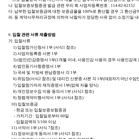
나. 입찰보증보험증권 발급 관련 우리 회 사업자등록번호 : 114-82-02152
다. 납부한 입찰보증금에 대한 보증금율을 100%로 환산할 경우 그 환산
라. 동 계약사무처리규정에 의하여 낙찰자가 정당한 사유 없이 소정기일 
6.
입찰 관련 서류 제출방법
가. 입찰서류
1) 입찰참가신청서 1부 (서식1 참조)
2) 사업자등록증 사본 1부
3) (법인)인감증명서 1부(1개월 이내, 사용인감 사용의 경우 사용인감계 
4) 법인등기사항증명서 1부
5) 국세 및 지방세 완납증명서 각 1부
6) 위임장(서식2 참조) 및 대리인 신분증 사본 각 1부(
대표자가 아닌 수임인
7)
입찰참가자의 재직증명서 1부(업체 자율 양식)
8)
개인정보수집 이용·동의서 1부 (서식3 참조)
9) 청렴계약이행서약서 1부 (서식4 참조)
10)
입찰보증금
- 현금 또는 입찰보증보험증권
- 거치기간 : 입찰일로부터 60일
- 입찰금액의 5/100 이상
11) 서약서 1부 (서식 7참조)
12) 정보비공개 동의서 1부 (서식5 참조)