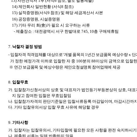
13) 사전견적서 1부 (서식6 참조, 별도 밀봉제출)
14) 제안회사 일반현황 (서식8 참조)
15) 실적증명원(서식9 참조) 및 해당 세금계산서 사본
16) 공장증명원, 시설증명원
17) 기타 우리 회(
會
)가 필요 시 요구하는 서류
- 제출장소 : 대전광역시 서구 한밭대로 745, 10층 구매제휴팀
7.
낙찰자 결정 방법
-
입찰자격 적격업체를 대상으로
‘
개별 품목의
1
년간 보급품목 예상수량
x
단
가
정한 예정가격 이하로 입찰한 자 중 100분의 88이상의 금액으로 입
※
연간 보급품목 및 예상수량은 제안요청설명회 참여업체에 제공
8.
입찰무효
가. 입찰참가신청서상의 상호 및 대표자가 법인등기부등본상의 상호, 대
지 않고 참여한 입찰은 무효입찰임
나. 입찰참가자격의 판단기준일은 입찰서류등록 마감일이며, 마감시간까지
다. 기타 입찰유의서상 입찰 무효 사유에 해당할 경우
9.
기타사항
가. 입찰자는
입찰유의서,
기타입찰에
필요한
모든
사항을
완전
숙지하시기
나. 제출된 서류는 일체 반환하지 않음