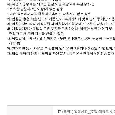
다. 다음의 경우에는 새로운 입찰 또는 재공고에 부칠 수 있음
- 유효한 입찰자(2인 이상)가 없는 경우
- 같은 장소에서 재입찰을 하였음에도 낙찰자가 없는 경우
라. 입찰금액(총액)은 반드시 제품 단가, 부가가치세 및 배송비 등 제반 비
마. 입찰일정에 따라 가격입찰 시 입찰참가신청서에 신고한 인감을 반드시
바. 계약상대자가
계약상
주요
조건을 위반하거나,
제출한
서류가 허위 또는
당업자 제재 등의 처분을 받을 수 있음
사. 낙찰업체는 계약체결 전까지 계약금액의 100분의 10에 해당하는 금
해야 함
아. 천재지변 등의 사유로 본 입찰의 일정은 변경되거나 취소될 수 있으며
자. 입찰·계약·제안요청·제작물 관련 문의 : 총무본부 구매제휴팀 김승유 대리(T.
(붙임1) 입찰공고_(조합)제장표 및