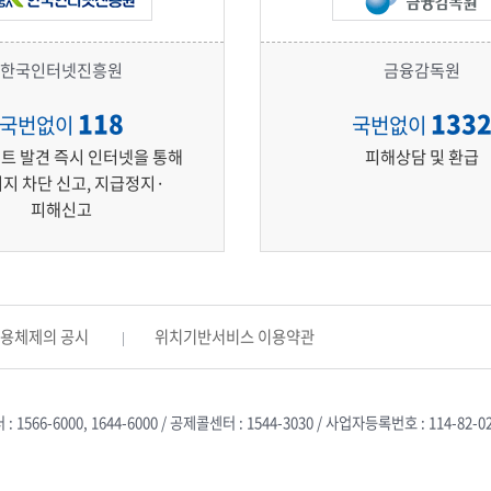
한국인터넷진흥원
금융감독원
118
133
국번없이
국번없이
트 발견 즉시 인터넷을 통해
피해상담 및 환급
지 차단 신고, 지급정지·
피해신고
활용체제의 공시
위치기반서비스 이용약관
566-6000, 1644-6000 / 공제콜센터 : 1544-3030 / 사업자등록번호 : 114-82-0