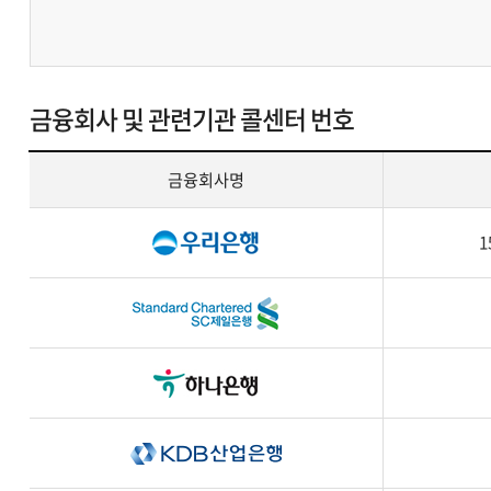
금융회사 및 관련기관 콜센터 번호
금융회사명
금
1
융
회
사
및
관
련
기
관
콜
센