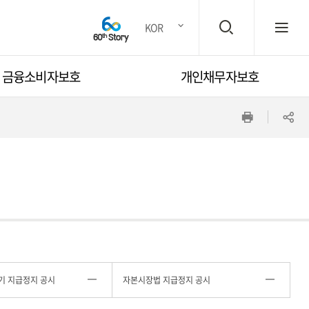
검
전
KOR
금융소비자보호
개인채무자보호
색
체
인
공
창
메
쇄
유
뉴
하
기
열
기 지급정지 공시
자본시장법 지급정지 공시
기