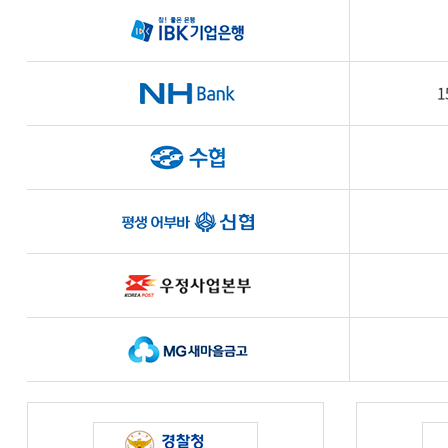
터
전
화
번
1
호
안
내
표