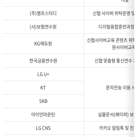
나
누
(주)챔프스터디
신협 사이버 위탁운영 및
어
설
(사)보험연수원
디지털융합훈련과정 
명
합
신협사이버교육 콘텐츠 위탁
니
KG에듀원
원사이버교육
다.
한국금융연수원
신협 맞춤형 통신연수 개
LG U+
KT
문자전송 이용 서
SKB
아이언마운틴
실물문서(페이퍼) 보관
LG CNS
카카오 알림톡 및 친