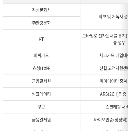
이
경성문화사
표
회보 및 애독자 경
는
㈜한강문화
개
인
모바일로 전자문서를 통지(잔
KT
정
송 업무
보
처
비씨카드
체크카드 매입대행
리
업
효성ITX㈜
신협 고객지원센터
무
의
금융결제원
마이데이터 중계
위
씽크에이티
ARS(2CH)인증 
탁
현
쿠콘
스크래핑 서비
황
을
금융결제원
바이오인증(장정맥) 
설
명