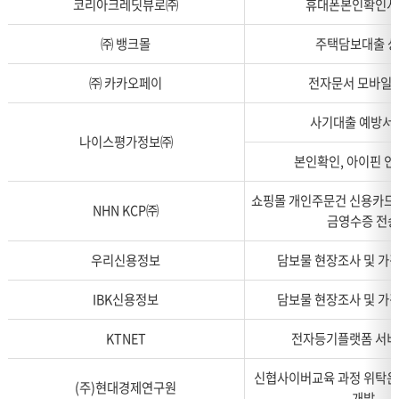
코리아크레딧뷰로㈜
휴대폰본인확인서
하
는
㈜ 뱅크몰
주택담보대출 
표
로
㈜ 카카오페이
전자문서 모바일 
위
탁
사기대출 예방서
받
나이스평가정보㈜
는
본인확인, 아이핀 인
자
,
쇼핑몰 개인주문건 신용카드 
NHN KCP㈜
위
금영수증 전
탁
업
우리신용정보
담보물 현장조사 및 가
무,
담
IBK신용정보
담보물 현장조사 및 가
당
부
KTNET
전자등기플랫폼 서비
서
신협사이버교육 과정 위탁운
로
(주)현대경제연구원
개발