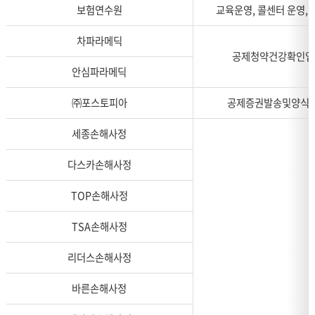
보험연수원
교육운영, 콜센터 운영,
차파라메딕
공제청약건강확인업
안심파라메딕
㈜포스토피아
공제증권발송및양식
세종손해사정
다스카손해사정
TOP손해사정
TSA손해사정
리더스손해사정
바른손해사정