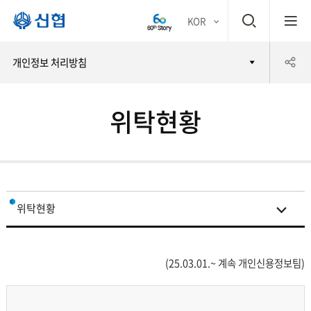
검
KOR
평생
색
공
개인정보 처리방침
어부
창
유
바 신
위탁현황
하
협
기
위탁현황
개인정보 처리방침
(25.03.01.~ 계속 개인신용정보팀)
제3자 제공현황