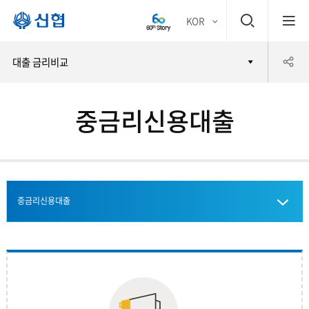
검
KOR
평생
색
공
대출 금리비교
어부
창
유
바 신
중금리신용대출
하
협
기
중금리신용대출
신용대출
주택담보대출