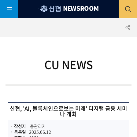
평
전
NEWSROOM
생
어
부
체
공
바
신
협
메
유
CU NEWS
뉴
하
열
기
기
신협, 'AI, 블록체인으로보는 미래' 디지털 금융 세미
나 개최
작성자
총관리자
등록일
2025.06.12