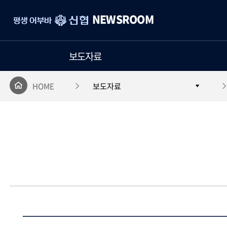
평
NEWSROOM
생
어
부
보도자료
바
신
협
HOME
보도자료