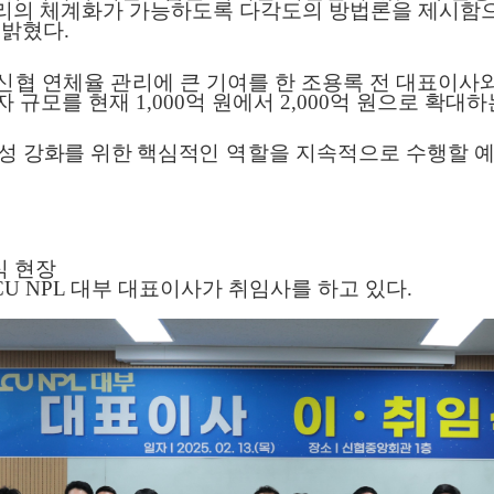
관리의 체계화가 가능하도록 다각도의 방법론을 제시함으
 밝혔다
.
신협 연체율 관리에 큰 기
여를
한 조용록 전 대표이사
자 규모를 현재
1,000
억 원에서
2,000
억 원으로 확대하
성 강화를 위한 핵심적
인 역
할을 지속적으로 수행할 
식 현장
CU NPL
대부 대표이사가 취임사를 하고 있다
.