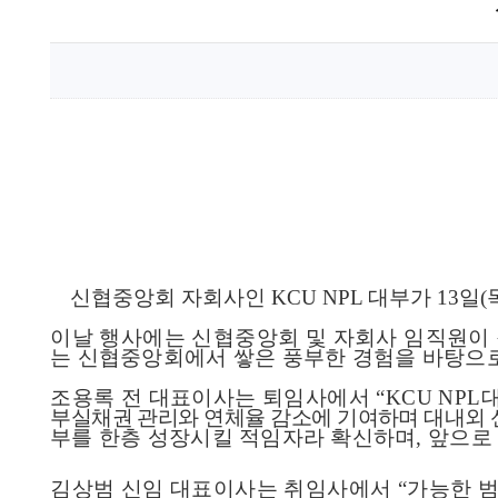
신협중앙회 자회사인
KCU NPL
대부가
13
일
(
이날 행사에는 신협중앙회 및 자회사 임직원이
는 신협중앙회에서 쌓은 풍부한 경험을 바탕으
조용록 전 대표이사는 퇴임사에서
“KCU NPL
부실채권 관리와 연체율 감소에 기여하며 대내외
부를 한층 성장시킬 적임자라 확신하며
,
앞으로
김상범 신임 대표이사는 취임사에서
“
가능한 