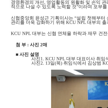
경영환경의 개선
,
영업활동의 원활화 및 손익 
적으로 나설 수 있도록 노력할 것
”
이라며 포부를
신협중앙회 윤성근 기획이사는
“
설립 첫해부터 
관리를 더욱 강화하기 위해
KCU NPL
대부의 출
KCU NPL
대부는 신협 연체율 하락과 재무 건
전
첨 부
:
사진
2
매
■
사진 설명
사진
1. KCU NPL
대부 대표이사 취임
사진
2. 13
일
(
목
)
취임식에서 김상범
K