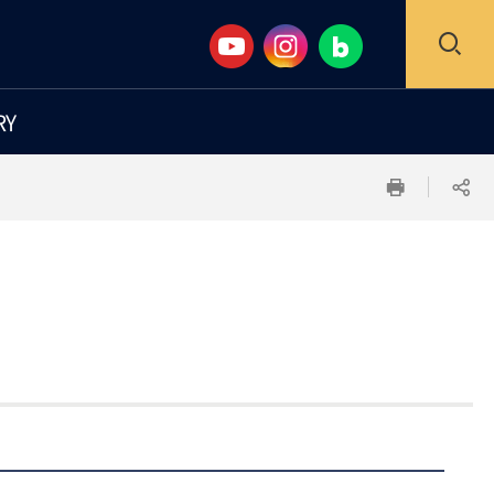
검
RY
색
인
공
창
쇄
유
하
기