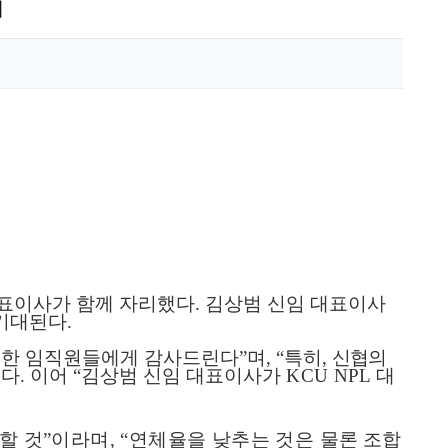
최
대표이사가 함께 자리했다
.
김상범 신임 대표
이사
 기대된다
.
신한 임직원들에게 감사드린다
”
며
, “
특히
,
신협의
했다
.
이어
“
김상범 신임 대표이사가
KCU NPL
대
.
할 것
”
이라며
, “
연체율을 낮추는 것은 물
론 조합