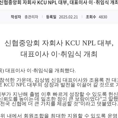
신협중앙회 자회사 KCU NPL 대부, 대표이사 이·취임식 개
작성자
총관리자
등록일
2025.02.21
조회수
4830
신협중앙회 자회사
KCU NPL
대부
,
대표이사 이
·
취임식 개최
목
)
대표이사 이
·
취임식을 개최했다
.
 참석한 가운데
,
김상범 신
임 대표이사와 조용록 전 
로
KCU NPL
대부의 성
장과 발전을 이끌어 갈 것으로
대부가 지난해 출범 이후 빠
르게 성장할 수 있도록 헌
 신뢰도를 높이는
데 일조한 점이 큰 보람이었다
”
고 말
 전국 신협
에 더 큰 가치를 제공할 것
”
이라고 덧붙였다
범위 내에서 회원조합을
최
대한 지원할 수 있도록 운영