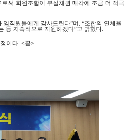
로써 회원조합이 부실채권 매각에 조금 더 적극
와 임직원들에게 감사드린다
”
며
, “
조합의 연체율
는 등 지속적으로 지원하겠다
”
고 밝혔다
.
예정이다
.
<
끝
>