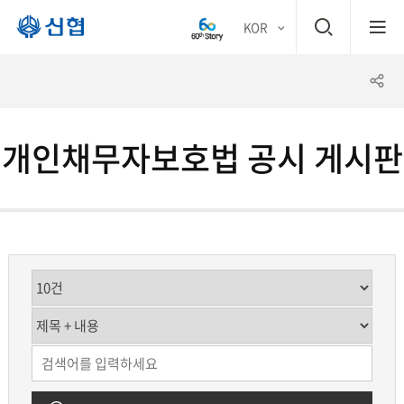
검
KOR
평생
색
공
어부
창
유
바 신
개인채무자보호법 공시 게시판
하
협
기