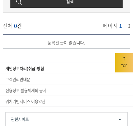
검색
전체
0
건
페이지
1
0
개
등록된 글이 없습니다.
인
채
무
자
TOP
보
개인정보처리(취급)방침
호
법
고객권리안내문
공
신용정보 활용체제의 공시
시
게
위치기반서비스 이용약관
시
판
게
관련사이트
시
판