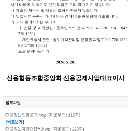
시기 바라며
,
미숙지로 인한 책임은 우리 회가 지지 않습니다
.
나
.
제출된 제안서 및 서류는 일체 반환하지 않습니다
.
다
.
입찰서류 등록시 가격제안서
(
견적서
)
를 총무팀에 제출합니다
.
라
.
기타 문의사항은 우리 회
【
입찰 및 계약관련
:
총무팀 박의연 대리
(T.042-720-1224, F.042-
720-1250)
제안요청서 관련
:
공제계약관리팀 윤정원 과장
(T.042-720-1524,
F.042-720-1560) 】
으로 문의바랍니다
.
2026. 5. 28.
신용협동조합중앙회 신용공제사업대표이사
첨부파일
붙임1. 입찰공고.hwp
(다운로드 : 110회)
[바로보기]
붙임2. 제안요청서.hwp
(다운로드 : 123회)