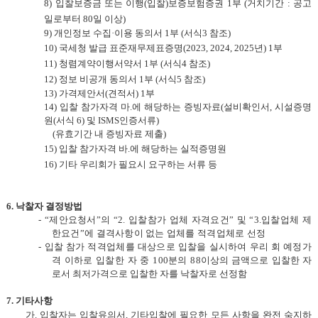
8)
입찰보증금 또는 이행
(
입찰
)
보증보험증권
1
부
(
거치기간
:
공고
일로부터
80
일 이상
)
9)
개인정보 수집
·
이용 동의서
1
부
(
서식
3
참조
)
10)
국세청 발급 표준재무제표증명
(2023, 2024, 2025
년
) 1
부
11)
청렴계약이행서약서
1
부
(
서식
4
참조
)
12)
정보 비공개 동의서
1
부
(
서식
5
참조
)
13)
가격제안서
(
견적서
) 1
부
14)
입찰 참가자격 마
.
에 해당하는 증빙자료
(
설비확인서
,
시설증명
원
(
서식
6)
및
ISMS
인증서류
)
(
유효기간 내 증빙자료 제출
)
15)
입찰 참가자격 바
.
에 해당하는 실적증명원
16)
기타 우리회가 필요시 요구하는 서류 등
6.
낙찰자 결정방법
- “제안요청서”의 “2. 입찰참가 업체 자격요건” 및 “3.입찰업체 제
한요건”에 결격사항이 없는 업체를 적격업체로 선정
- 입찰 참가 적격업체를 대상으로 입찰을 실시하여 우리 회 예정가
격 이하로 입찰한 자 중 100분의 88이
상의 금액으로 입찰한 자
로서 최저가격으로 입찰한 자를 낙찰자로 선정함
7.
기타사항
가. 입찰자는 입찰유의서
,
기타입찰에 필요한 모든 사항을 완전 숙지하