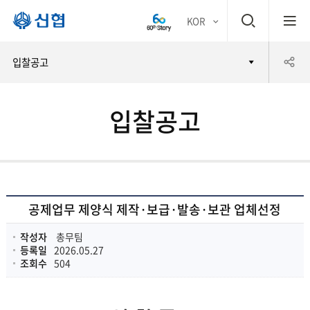
검
KOR
평생
색
공
입찰공고
어부
창
유
바 신
입찰공고
하
협
기
공제업무 제양식 제작·보급·발송·보관 업체선정
작성자
총무팀
등록일
2026.05.27
조회수
504