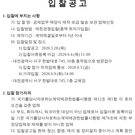
입 찰 공 고
1.
입찰에
부치는 사항
가
.
입 찰 명
:
공제업무 제양식 제작
·
보급
·
발송
·
보관 업체선정
나
.
입찰방법
:
제한경쟁입찰
(
총액 최저가입찰
)
다
.
계약기간
:
계약체결일로부터
3
년 이내
라
.
입찰일정 및 장소
1)
입찰공고
: 2026.5.28.(
목
)
2)
입찰서류등록 마감
: 2026.6.4.(
목
) 11:00
-
대전광역시 서구 한밭대로
745, 10
층 총무팀으로 방문접수
3)
입찰 참가 적격업체 통보
: 2026.6.5.(
금
)
4)
가격입찰
: 2026.6.9.(
화
) 14:00
-
대전광역시 서구 한밭대로
745, 1
층 교육장
2.
입찰 참가자격
가
.
국가를당사자로하는계약에관한법률시행령 제
12
조 제
1
항 각 호의
요건을 갖춘 업체
나
.
부도
,
화의개시
,
워크아웃 대상이 아닌 업체로서 입찰서류 등록마감
일 기준 국가를당사자로하는계약에관한법률시행령 제
76
조에 의한 부
정당업체로 제재를 받지 아니한 업체
다
.
입찰공고일 현재 청산
,
합병
,
매각 등 정리절차 중이거나 계획 중인