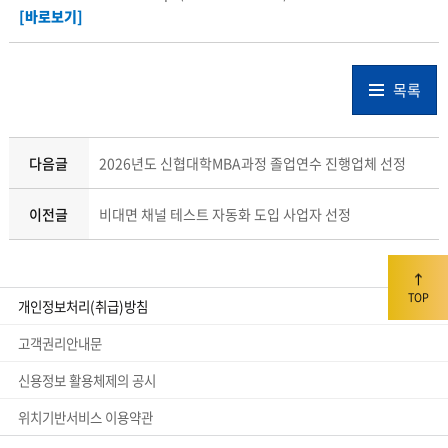
[바로보기]
붙임3. 계약품목_수정.xlsx
(다운로드 : 77회)
[바로보기]
목록
다음글
2026년도 신협대학MBA과정 졸업연수 진행업체 선정
이전글
비대면 채널 테스트 자동화 도입 사업자 선정
TOP
개인정보처리(취급)방침
고객권리안내문
신용정보 활용체제의 공시
위치기반서비스 이용약관