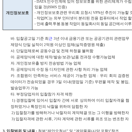
- DATA
인수인계에 있어 정보보호를 위한 관리체계가 수
있을 것
(ISMS
인증
)
-
개인정보보호관련 우리회 요청시
VPN
선 추진이 가능할 
개인정보보호
-
작업
PC
는 외부 인터넷이 분리된 전용 컴퓨터에서 작업 할
-
인쇄.출력.투봉.동봉 작업이 동일회사의 동일 공간에서 이루
바.
입찰공고일 기준 최
근
3
년 이내 금융기관 또는 공공기관의 관련업무
제양식 단일 실적이
2
억원 이상인 업체
(
실적증명원 제출
)
사
.
단일업체로써 공동수급 및 전체 하청을 불허함
아
.
공제양식에 대한 제작
/
발송
/
보관
/
납품 전과정 수행가능업체
자
.
개인정보유출 방지 전송방법 가능 업체
차
.
공제양식의 수정 등 디자인에 관한 사항 처리 가능 업체
카
.
조합원이 만족하는 서비스 제공이 가능한 업체
:
우리 회의 검증된
데이터가 전송되었을 경우
3
일 이내
(
영업일 기준
)
우편물 제작 및 봉입
,
발송업무가 가능
타
.
부정당업자의 입찰참가 자격 제한
1)
경쟁입찰에 있어서 입찰자 간에 서로 상의하여 미리 입찰자격을 협
정하였거나 특정인의 낙찰을 위하여 담합한 자
2)
입찰참가를 방해하거나 낙찰자의 계약체결 또는 그 이행을 방해한자
3)
입찰자격에 관한 서류
,
기타 계약에 관한 서류를 위조 또는 변조한 자
3.
입찰범위 및 내용
:
첨부
“
제안요청서
”
및
“
계약품목
(
사양 포함
)”
참조