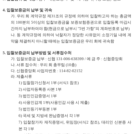
4.
입찰보증금의 납부 및 귀속
가
.
우리 회 계약규정 제
31
조의 규정에 의하여 입찰하고자 하는 총금액
의
100
분의
5
이상의 입찰보증금을 보증보험증권으로 입찰등록 마감시
간까지 납부하여야 함
(
현금으로 납부시
"5
번 가항
"
의 계좌번호로 납부
)
나
.
동 계약규정에 의하여 낙찰자가 정당한 사유없이 소정기일 내에 계
약을 체결하지 아니할 때에는 입찰보증금은 우리 회에 귀속함
5.
입찰보증금의 납부방법 및 서류접수처
가
.
입찰보증금 납부
:
신협
131-006-638399 /
예 금 주
:
신협중앙회
나
.
서류 접수처
:
우리 회 총무팀
(10
층
)
다
.
신협중앙회 사업자번호
: 114-82-02152
라
.
제출서류
1)
입찰참가신청서
1
부
(
서식
1
참조
)
2)
사업자등록증 사본
1
부
3)
법인인감증명서
1
부
4)
사용인감계
1
부
(
사용인감 사용 시 제출
)
5)
법인등기부등본
1
부
6)
국세 및 지방세 완납증명서 각
1
부
7)
입찰참가자 재직증명서
,
위임장
(
서식
2
참조
),
대리인 신분증 사
본 각
1
부