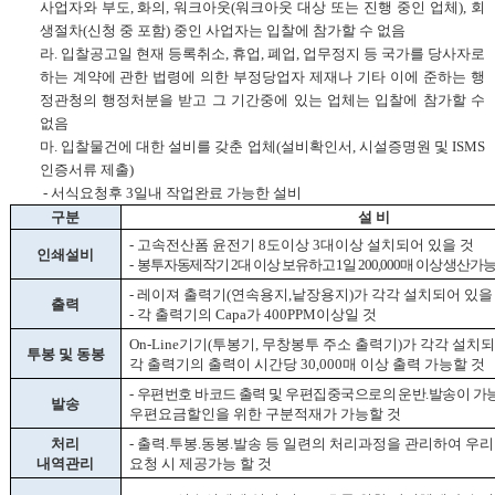
사업자와 부도
,
화의
,
워크아웃
(
워크아웃 대상 또는 진행 중인 업체
),
회
생절차
(
신청 중 포함
)
중인 사업자는 입찰에 참가할 수 없음
라
.
입찰공고일 현재 등록취소
,
휴업
,
폐업
,
업무정지 등 국가를 당사자로
하는 계약에 관한 법령에 의한 부정당업자 제재나 기타 이에 준하는 행
정관청의 행정처분을 받고 그 기간중에 있는 업체는 입찰에 참가할 수
없음
마
.
입찰물건에 대한 설비를 갖춘 업체
(
설비확인서
,
시설증명원 및
ISMS
인증서류 제출
)
-
서식요청후
3
일내 작업완료 가능한 설비
구분
설 비
-
고속전산폼 윤전기
8
도이상
3
대이상 설치되어 있을 것
인쇄설비
-
봉투자동제작기 2대 이상 보유하고 1일 200,000매 이상 생산가
-
레이져 출력기
(
연속용지
,
낱장용지
)
가 각각 설치되어 있을
출력
-
각 출력기의
Capa
가
400PPM
이상일 것
On-Line
기기
(
투봉기
,
무창봉투 주소 출력기
)
가 각각 설치되
투봉 및 동봉
각 출력기의 출력이 시간당
30,000
매 이상 출력 가능할 것
-
우편번호 바코드 출력 및 우편집중국으로의 운반.발송이 가
발송
우편요금할인을 위한 구분적재가 가능할 것
처리
-
출력
.
투봉
.
동봉
.
발송 등 일련의 처리과정을 관리하여 우
내역관리
요청 시 제공가능 할 것