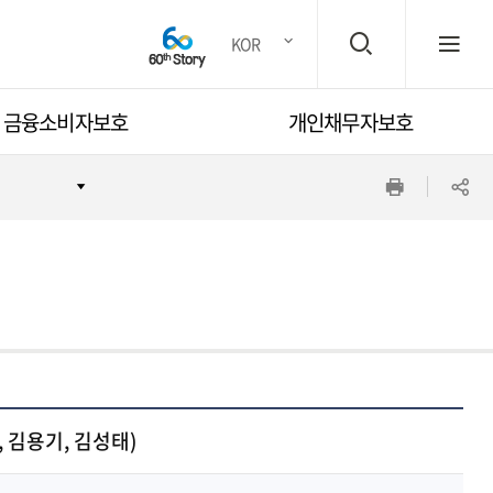
검
전
KOR
금융소비자보호
개인채무자보호
색
체
인
공
창
메
쇄
유
뉴
하
기
열
 김용기, 김성태)
기