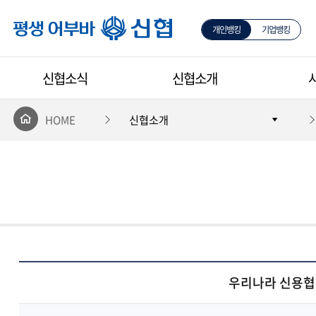
개인뱅킹
기업뱅킹
평생 어부바 신협
신협소식
신협소개
HOME
신협소개
우리나라 신용협동