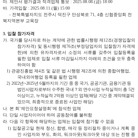
마
.
제안서 평가결과 적격업체 통보
: 2025.08.08.(
금
) 18:00
바
.
가격입찰
: 2025.08.11.(
월
) 15:00
-
전북특별자치도 전주시 덕진구 만성북로
71, 4
층 신협중앙회 전
북지역본부 교육장
3.
입찰 참가자격
가
.
국가를 당사자로 하는 계약에 관한 법률시행령 제
12
조
(
경쟁입찰의
참가자격
)
및 동시행령 제
76
조
(
부정당업자의 입찰참가 자격제
한
)
에 의한 유자격자로서 소정의 서류를 갖추어 입찰등록을
필한 업체로 입찰 서류 마감일시까지 아래의 조건을 모두 충족
하여야 함
1)
관광진흥법 제
4
조 및 같은 법 시행령 제
2
조에 의한 종합여행업
,
국내외여행업 등록을 필한 업체
2)
2022
년
~2025
년
6
월까지의 기간 중
중 국가
,
공공기관
,
금융기관 등
법인사업자로부터 수주한 국내
？
외
연수사업 누적실적이 총
5
건
이상이고
,
누적실적
2
억원 이상인 업체
(
해당 기간 중 계약체결되
었으며
,
최종적으로 종료된 사업만 해당
)
나
.
본 회
‘
제안요청설명회
’
에 참석한 업체
다
.
단일 사업자이어야 하며 공동참여를 불허함
라
.
다음 각 항목에 해당하는 업체는 입찰에 참가할 수 없음
1)
입찰공고일 현재 청산
,
합병
,
매각
등
정리절차 중이거나 계획 중
인 사업자와 부도
,
화의
,
워크아웃
(
워크아웃 대상 또는 진행 중