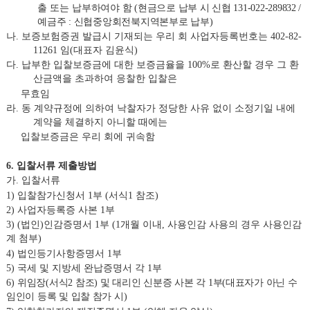
출 또는
납부하여야 함
(
현금으로 납부 시 신협
131-022-289832 /
예금주
:
신협중앙회전북지역본부로 납부
)
나
.
보증보험증권 발급시 기재되는 우리 회 사업자등록번호는
402-82-
11261
임
(
대표자 김윤식
)
다
.
납부한 입찰보증금에 대한 보증금율을
100%
로 환산할 경우 그 환
산금액을 초과하여 응찰한 입찰은
무효임
라
.
동 계약규정에 의하여 낙찰자가 정당한 사유 없이 소정기일 내에
계약을 체결하지 아니할 때에는
입찰보증금은 우리 회에 귀속함
6.
입찰서류 제출방법
가
.
입찰서류
1)
입찰참가신청서
1
부
(
서식
1
참조
)
2
)
사업자등록증 사본
1
부
3
)
(
법인
)
인감증명서
1
부
(1
개월 이내
,
사용인감 사용의 경우 사용인감
계 첨부
)
4
)
법인등기사항증명서
1
부
5
)
국세 및 지방세 완납증명서 각
1
부
6
)
위임장
(
서식
2
참조
)
및 대리인 신분증 사본 각
1
부
(
대표자가 아닌 수
임인이 등록 및 입찰 참가 시
)