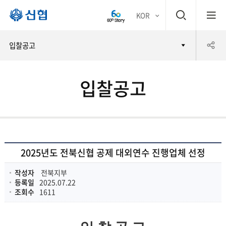
검
KOR
평생
색
공
입찰공고
어부
창
유
바 신
입찰공고
하
협
기
2025년도 전북신협 공제 대외연수 진행업체 선정
작성자
전북지부
등록일
2025.07.22
조회수
1611