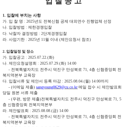
입 찰 공 고
1.
입찰에 부치는 사항
가
.
입 찰 명
: 2025
년도 전북신협 공제 대외연수 진행업체 선정
나
.
입찰방법
:
제한경쟁입찰
다
.
낙찰자 결정방법
: 2
단계경쟁입찰
라
.
사업기한
: 2025
년
11
월 이내
(
제안요청서 참조
)
2.
입찰일정 및 장소
가
.
입찰공고
: 2025.07.22.(
화
)
나
.
제안요청설명회
: 2025.07.29.(
화
) 14:00
-
전북특별자치도 전주시 덕진구 만성북로
71, 4
층 신협중앙회 전
북지역본부 교육장
다
.
입찰서류 및 제안서 등록 마감
: 2025.08.04.(
월
) 14:00
까지
- (
이메일 제출
)
sangyoung0629@cu.co.kr
메일 접수 시 제안발표회
당일 원본 서류 제출
- (
우편
,
방문 제출
)
전북특별자치도 전주시 덕진구 만성북로
71, 5
층 신협중앙회 전북지역본부
라
.
제안발표회
: 2025.08.08.(
금
) 14:00
-
전북특별자치도 전주시 덕진구 만성북로
71, 4
층 신협중앙회 전
북지역본부 교육장