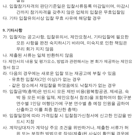
나
.
입찰참가자격의 판단기준일은 입찰서류등록 마감일이며
,
마감시
간까지 참가자격을 갖추지 않은 업체의 입찰은 무효입찰임
다
.
기타 입찰유의서상 입찰 무효 사유에 해당할 경우
9.
기타사항
가
.
입찰자는 공고사항
,
입찰유의서
,
제안요청서
,
기타입찰에 필요한
모든 사항을 완전 숙지하시기 바라며
,
미숙지로 인한 책임은
우리 회가 지지 않음
나
.
제출된 서류는 일체 반환하지 않음
다
.
제안서의 내용 및 평가요소
,
방법과 관련해서는 본 회가 제공하는 제안요
청서 참고
라
.
다음의 경우에는 새로운 입찰 또는 재공고에 부칠 수 있음
-
유효한 입찰자
(2
인 이상
)
가 없는 경우
-
같은 장소에서 재입찰을 하였음에도 낙찰자가 없는 경우
마
.
입찰금액
(
총액
)
은 반드시 모든 제반 비용
(
왕복항공권
,
제세금
,
숙
박 등 모든 비용 일체
,
제안요청서 참조
)
을 포함하여야 함
(
구분
연수별
1
인당 여행단가에 구분 연수별 총 예정 인원을 곱하여
산출하고 이를 최종 합산한 총액
)
바
.
입찰일정에 따라 가격입찰 시 입찰참가신청서에 신고한 인감을 반
드시 지참
사
.
계약상대자가 계약상 주요 조건을 위반하거나
,
제출한 서류가 허
위 또는 부정한 방법으로 작성
(
제출
)
된 사실이 확인될 경우에