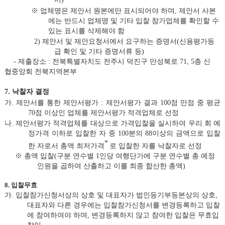
※
업체명은 제안서 원본에만 표시되어야 하며
,
제안서 사본
에는 반드시 업체명 및 기타 입찰 참가업체를 확인할 수
있는 표시를 삭제해야 함
2
)
제안서 및 제안요청서에서 요구하는 증명서
(
신용평가등
급 확인 및 기타 증명서류 등
)
-
제출장소
:
전북특별자치도 전주시 덕진구 만성북로
71, 5
층 신
협중앙회 전북지역본부
7.
낙찰자 결정
가
.
제안서를 통한 제안서평가
:
제안서평가 결과
100
점 만점 중 평균
70
점 이상인 업체를 제안서평가 적격업체로 선정
나
.
제안서평가 적격업체를 대상으로 가격입찰을 실시하여 우리 회 예
정가격 이하로 입찰한 자 중
100
분의
88
이상의 금액으로 입찰
*
한 자로서 총액 최저가격
로 입찰한 자를 낙찰자로 선정
※
총액 입찰
(
구분 연수별
1
인당 여행단가에 구분 연수별 총 예정
인원을 곱하여 산출하고 이를 최종 합산한 총액
)
8.
입찰무효
가
.
입찰참가신청서상의 상호 및 대표자가 법인등기부등본상의 상호
,
대표자와 다른 경우에는 입찰참가신청서를 변경등록하고 입찰
에 참여하여야 하며
,
변경등록하지 않고 참여한 입찰은 무효입
찰임