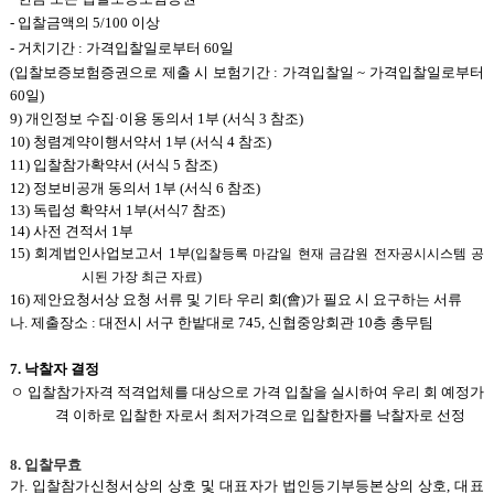
-
입찰금액의 5/100 이상
-
거치기간 : 가격입찰일로부터 60일
(
입찰보증보험증권으로 제출 시 보험기간 : 가격입찰일 ~ 가격입찰일로부터
60일)
9)
개인정보 수집·이용 동의서 1부 (서식 3 참조)
10)
청렴계약이행서약서 1부 (서식 4 참조)
11)
입찰참가확약서 (서식 5 참조)
12)
정보비공개 동의서 1부 (서식 6 참조)
13)
독립성 확약서 1부(서식7 참조)
14)
사전 견적서 1부
15)
회계법인사업보고서 1부
(
입찰등록 마감일 현재 금감원 전자공시시스템 공
시된 가장 최근 자료)
16)
제안요청서상 요청 서류 및 기타 우리 회(會)가 필요 시 요구하는 서류
나. 제출장소 : 대전시 서구 한밭대로 745, 신협중앙회관 10층 총무팀
7.
낙찰자 결정
ㅇ 입찰참가자격 적격업체를 대상으로 가격 입찰을 실시하여 우리 회 예정가
격 이하로 입찰한 자로서 최저가격으로 입찰한자를 낙찰자로 선정
8.
입찰무효
가.
입찰참가신청서상의 상호 및 대표자가 법인등기부등본상의 상호, 대표