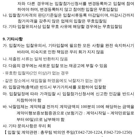
자와 다른 경우에는 입찰
참가신청서를 변경등록하고 입찰에 참여
하여야 하며, 변경등록하지 않고 참여한 입찰은 무효입찰임
나.
입찰참가자격의 판단기준일은 입찰서류등록 마감일이며, 마감시간까지
참가자격을 갖추지 않은 업체의 입찰은 무효입찰임
다. 기타 입찰유의서상 입찰 무효 사유에 해당할 경우에는 무효입찰임
9.
기타사항
가. 입찰자는 입찰유의서, 기타입찰에 필요한 모든 사항을 완전 숙지하시기
바라며, 미숙지로 인한 책임은 우리 회가 지지 않음
나. 제출된 서류는 일체 반환하지 않음
다. 다음의 경우에는 새로운 입찰 또는 재공고에 부칠 수 있음
-
유효한 입찰자(2인 이상)가 없는 경우
-
같은 장소에서 재입찰을 하였음에도 낙찰자가 없는 경우
라. 입찰금액(총액)은 반드시 부가가치세를 포함하여 입찰함
마. 입찰일정에 따라 가격입찰 시 입찰참가신청서에 신고한 인감을 반드시
지참하여야 함
바. 낙찰업체는 계약체결 전까지 계약금액의 100분의 10에 해당하는 금액을
계약이행보증보험증권으로 (보험기간 : 계약시작일 ~ 계약만료일로
부터 60일)으로 납부해야 함
사. 기타 문의사항은 우리 회
【 입찰 및 계약관련 : 총무팀 박의연 주임(T.042-720-1224, F.042-720-1250)