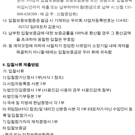
분의 5이상의 입찰보증금을
보증보험증권 또는 현금으로 입찰등록
마감시간까지 제출 또는 납부하여야 함(현금으로 납부 시 신협 131-
006-638399 / 예 금 주 : 신협중앙회)
나. 입찰보증보험증권 발급 시 기재되는 우리회 사업자등록번호는 114-82-
02152 임(대표자 김윤식)
다. 납부한 입찰보증금에 대한 보증금률을 100%로 환산할 경우 그 환산금액
을 초과하여 응찰한 입찰은 무효임
라. 동 계약규정에 의하여 낙찰자가 정당한 사유없이 소정기일 내에 계약을
체결하지 아니할 때에는 입찰보증금은 우리 회에 귀속함
6.
입찰서류 제출방법
가. 입찰서류
1)
입찰참가신청서 1부(서식 1 참조)
2)
사업자등록증 사본 1부
3)
법인인감증명서 1부 (사용인감 사용의 경우 사용인감계 첨부)
4)
법인등기부등본 1부
5)
국세 및 지방세 완납증명서 각 1부
6)
위임장(서식2 참조) 및 대리인 신분증 사본 각 1부 (대표자가 아닌 수임인이 등
록 및 입찰 참가 시)
7)
입찰참가자의 재직증명서 1부
8)
입찰보증금
-
현금 또는 입찰보증보험증권