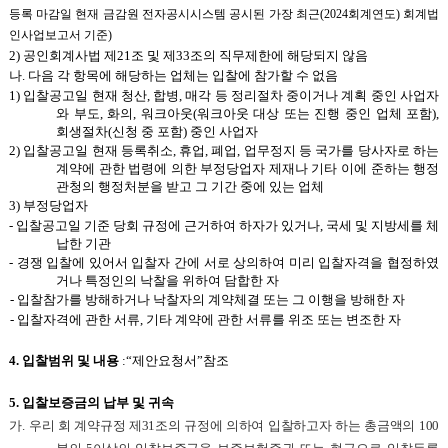
등록 마감일 현재 금감원 전자공시시스템 공시된 가장 최근(2024회계연도) 회계법
인사업보고서 기준)
2)
공인회계사법 제21조 및 제33조의 직무제한에 해당되지 않음
나. 다음 각 항목에 해당하는 업체는 입찰에 참가할 수 없음
1)
입찰공고일 현재 청산, 합병, 매각 등 정리절차 중이거나 계획 중인 사업자
와 부도, 화의, 워크아웃(워크아웃 대상 또는 진행 중인 업체 포함),
회생절차(신청 중 포함) 중인 사업자
2)
입찰공고일 현재 등록취소, 휴업, 폐업, 업무정지 등 국가를 당사자로 하는
계약에 관한 법령에 의한 부정당업자 제재나 기타 이에 준하는 행정
관청의 행정처분을 받고 그 기간 중에 있는 업체
3)
부정당업자
-
입찰공고일 기준 당회 규정에 근거하여 하자가 있거나, 국세 및 지방세를 체
납한 기관
-
경쟁 입찰에 있어서 입찰자 간에 서로 상의하여 미리 입찰자격을 협정하였
거나 특정인의 낙찰을 위하여 담합한 자
-
입찰참가를 방해하거나 낙찰자의 계약체결 또는 그 이행을 방해한 자
-
입찰자격에 관한 서류, 기타 계약에 관한 서류를 위조 또는 변조한 자
4.
입찰범위 및 내용
:
“제안요청서”참조
5.
입찰보증금의 납부 및 귀속
가.
우리 회 계약규정 제31조의 규정에 의하여 입찰하고자 하는 총금액의 100