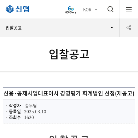
검
KOR
평생
색
공
입찰공고
어부
창
유
바 신
입찰공고
하
협
기
신용·공제사업대표이사 경영평가 회계법인 선정(재공고)
작성자
총무팀
등록일
2025.03.10
조회수
1620