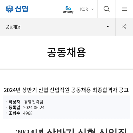
검
KOR
평생
색
공
공동채용
어부
창
유
바 신
공동채용
하
협
기
2024년 상반기 신협 신입직원 공동채용 최종합격자 공고
작성자
경영전략팀
등록일
2024.06.24
조회수
4968
2024년 상반기 신협 신입직